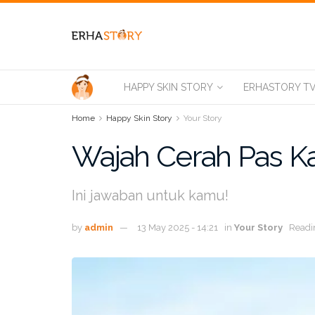
HAPPY SKIN STORY
ERHASTORY T
Home
Happy Skin Story
Your Story
Wajah Cerah Pas Ka
Ini jawaban untuk kamu!
by
admin
13 May 2025 - 14:21
in
Your Story
Readi