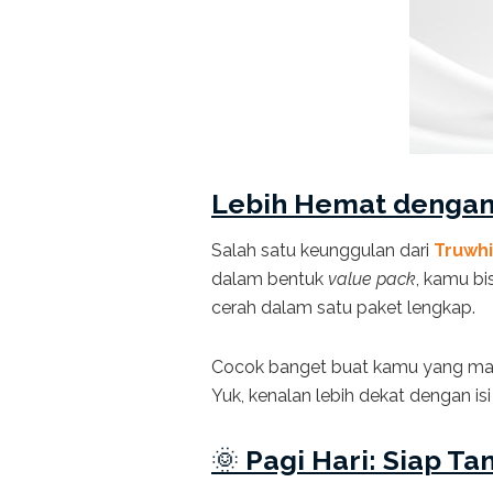
Lebih Hemat denga
Salah satu keunggulan dari
Truwhi
dalam bentuk
value pack
, kamu b
cerah dalam satu paket lengkap.
Cocok banget buat kamu yang mau h
Yuk, kenalan lebih dekat dengan is
🌞
Pagi Hari: Siap Ta