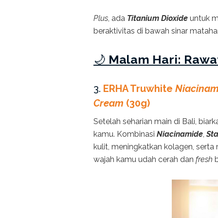
Plus
, ada
Titanium Dioxide
untuk me
beraktivitas di bawah sinar matahari
🌙
Malam Hari: Rawat
3.
ERHA Truwhite
Niacinam
Cream
(30g)
Setelah seharian main di Bali, biar
kamu. Kombinasi
Niacinamide
,
Sta
kulit, meningkatkan kolagen, sert
wajah kamu udah cerah dan
fresh
b