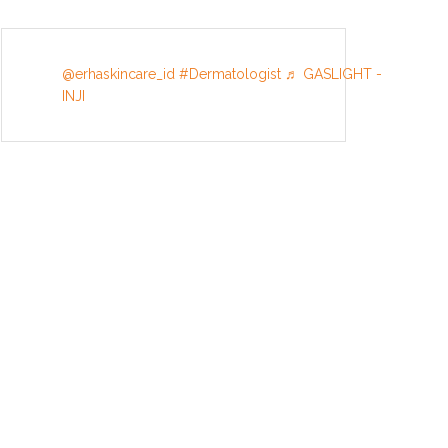
@erhaskincare_id
#Dermatologist
♬ GASLIGHT -
INJI