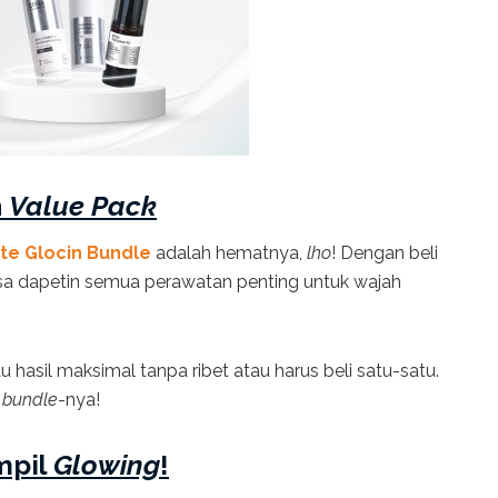
n
Value Pack
te Glocin Bundle
adalah hematnya,
lho
! Dengan beli
isa dapetin semua perawatan penting untuk wajah
asil maksimal tanpa ribet atau harus beli satu-satu.
i
bundle
-nya!
mpil
Glowing
!