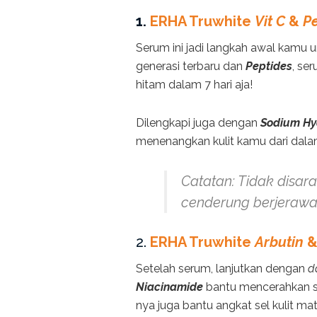
1.
ERHA Truwhite
Vit C
&
Pe
Serum ini jadi langkah awal kamu
generasi terbaru dan
Peptides
, se
hitam dalam 7 hari aja!
Dilengkapi juga dengan
Sodium Hy
menenangkan kulit kamu dari dala
Catatan: Tidak disara
cenderung berjerawat
2.
ERHA Truwhite
Arbutin
Setelah serum, lanjutkan dengan
d
Niacinamide
bantu mencerahkan s
nya juga bantu angkat sel kulit mat