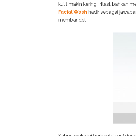
kulit makin kering, iritasi, bahkan
Facial Wash
hadir sebagai jawab
membandel.
Sabun muka ini berbentuk
gel
deng