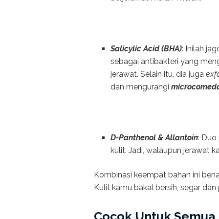
Salicylic Acid (BHA)
: Inilah j
sebagai antibakteri yang m
jerawat. Selain itu, dia juga
exf
dan mengurangi
microcomed
D-Panthenol & Allantoin
: Duo
kulit. Jadi, walaupun jerawat k
Kombinasi keempat bahan ini bena
Kulit kamu bakal bersih, segar dan
Cocok Untuk Semua J