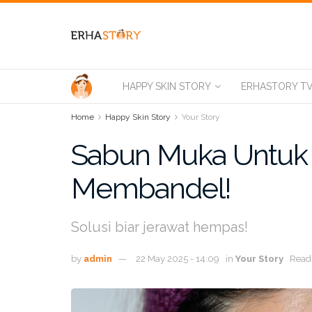
HAPPY SKIN STORY
ERHASTORY T
Home
Happy Skin Story
Your Story
Sabun Muka Untuk
Membandel!
Solusi biar jerawat hempas!
by
admin
22 May 2025 - 14:09
in
Your Story
Readi