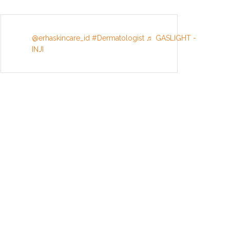
@erhaskincare_id
#Dermatologist
♬ GASLIGHT -
INJI