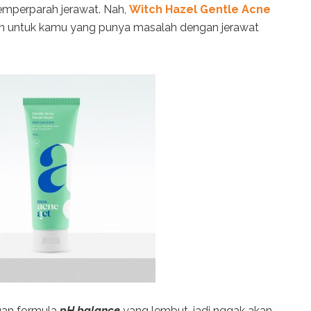
 memperparah jerawat. Nah,
Witch Hazel Gentle Acne
an untuk kamu yang punya masalah dengan jerawat
an formula
pH balance
yang lembut, jadi nggak akan