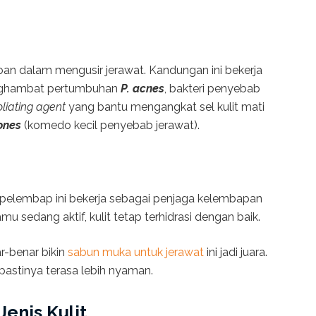
agoan dalam mengusir jerawat. Kandungan ini bekerja
enghambat pertumbuhan
P. acnes
, bakteri penyebab
oliating agent
yang bantu mengangkat sel kulit mati
ones
(komedo kecil penyebab jerawat).
 pelembap ini bekerja sebagai penjaga kelembapan
amu sedang aktif, kulit tetap terhidrasi dengan baik.
r-benar bikin
sabun muka untuk jerawat
ini jadi juara.
 pastinya terasa lebih nyaman.
enis Kulit