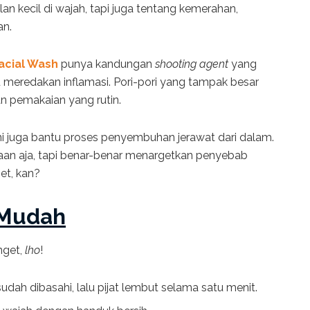
an kecil di wajah, tapi juga tentang kemerahan,
an.
acial Wash
punya kandungan
shooting agent
yang
eredakan inflamasi. Pori-pori yang tampak besar
an pemakaian yang rutin.
ini juga bantu proses penyembuhan jerawat dari dalam.
kaan aja, tapi benar-benar menargetkan penyebab
et, kan?
 Mudah
nget,
lho
!
udah dibasahi, lalu pijat lembut selama satu menit.