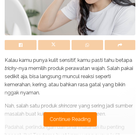
Kalau kamu punya kulit sensitif, kamu pasti tahu betapa
tricky
-nya memilih produk perawatan wajah. Salah pakai
sedikit aja, bisa langsung muncul reaksi seperti
kemerahan, kering, atau bahkan rasa gatal yang bikin
nggak nyaman.
Nah, salah satu produk
skincare
yang sering jadi sumber
masalah buat kulit sensitif adalah
sunscreen
.
Continue Reading
Padahal, perlindungan dari sinar matahari itu penting
banget,
lho
! Terutama buat kamu yang punya kulit