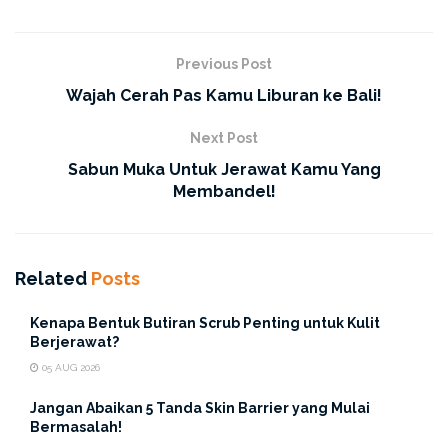
sensitif, karena paparan sinar
UVA
dan
UVB
bisa
memperparah kondisi kulit dan memicu reaksi negatif.
Tapi tenang, sekarang kamu nggak perlu bingung lagi
Previous Post
karena ada solusi yang tepat, yaitu
Skinsitive
Wajah Cerah Pas Kamu Liburan ke Bali!
Ultracalm Face Sunscreen SPF 50 PA++++
dari ERHA.
Next Post
Sabun Muka Untuk Jerawat Kamu Yang
Membandel!
Related
Posts
Kenapa Bentuk Butiran Scrub Penting untuk Kulit
Berjerawat?
Kenapa Kulit Sensitif Perlu
05 AUG 2026
Sunscreen
Khusus?
Jangan Abaikan 5 Tanda Skin Barrier yang Mulai
Bermasalah!