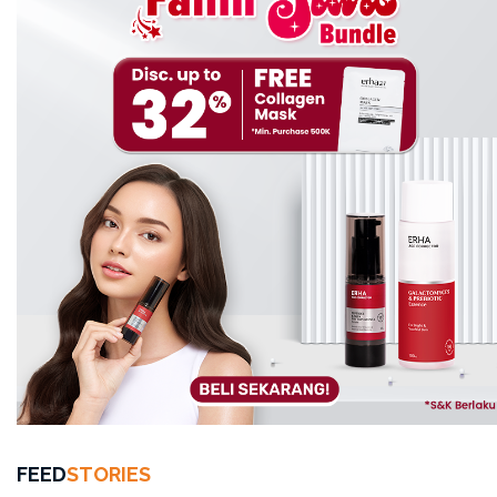
Aman dan Nyaman: Dua Hal
Wajib untuk Kulit Sensitif
Selain kandungannya, tekstur dan formula dari
Skinsitive Sunscreen
ini juga jadi nilai
plus
dari
sunscreen
ini:
Hypoallergenic
Fragrance-free
Alcohol-free
Artinya, risiko kulit kamu mengalami reaksi negatif jadi
sangat minim. Bahkan, saat kulit kamu sedang dalam
kondisi reaktif,
sunscreen
ini tetap aman digunakan.
FEED
STORIES
Teksturnya pun ringan, cepat menyerap dan tidak