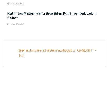
10 AUG 2026
Rutinitas Malam yang Bisa Bikin Kulit Tampak Lebih
Sehat
10 AUG 2026
@erhaskincare_id
#Dermatologist
♬ GASLIGHT -
INJI
INFORMATION
About US
Terms & Conditions
Privacy Policy
Contact Us