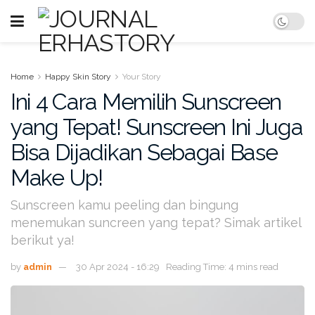
Home
Happy Skin Story
Your Story
Ini 4 Cara Memilih Sunscreen
yang Tepat! Sunscreen Ini Juga
Bisa Dijadikan Sebagai Base
Make Up!
Sunscreen kamu peeling dan bingung
menemukan suncreen yang tepat? Simak artikel
berikut ya!
by
admin
30 Apr 2024 - 16:29
Reading Time: 4 mins read