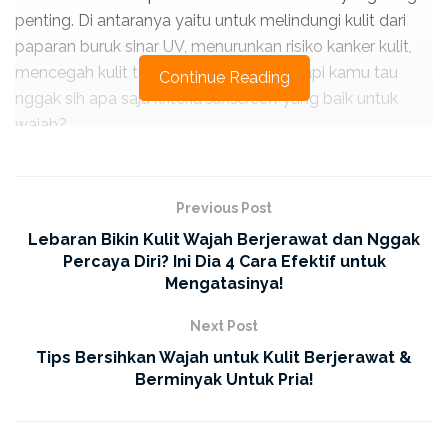
penting. Di antaranya yaitu untuk melindungi kulit dari
paparan buruk sinar UV, menurunkan risiko kanker kulit,
mencegah kulit terbakar, dan lain-lain. Tapi kamu tau
Continue Reading
nggak sih apa saja kriteria
sunscreen
yang baik untuk
wajah?
Yuk Ketahui Cara Memilih
S
unscreen
yang Tepat untuk
Previous Post
Lebaran Bikin Kulit Wajah Berjerawat dan Nggak
Wajah Kamu!
Percaya Diri? Ini Dia 4 Cara Efektif untuk
Mengatasinya!
1. Pilih
Sunscreen
Sesuai Jenis Kulit
Next Post
Langkah pertama yaitu pilih sunscreen sesuai dengan
Tips Bersihkan Wajah untuk Kulit Berjerawat &
tipe kulit kamu. Hal ini seringkali diabaikan nih, ERHA
Berminyak Untuk Pria!
Friends
! Padahal faktanya, terdapat beberapa jenis atau
kondisi kulit tertentu yang perlu menggunakan
sunscreen
khusus. Maka dari itu, kamu perlu memperhatikan