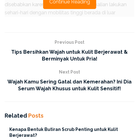
Continue Reading
disebabkan karena aktivitas yang biasa kalian lakukan
sehari-hari dengan mobilitas tinggi berada di luar
ruangan.
Previous Post
Tips Bersihkan Wajah untuk Kulit Berjerawat &
Berminyak Untuk Pria!
Next Post
Wajah Kamu Sering Gatal dan Kemerahan? Ini Dia
Serum Wajah Khusus untuk Kulit Sensitif!
Related
Posts
Namun ERHA
Friends
nggak perlu khawatir lagi. Karena
Kenapa Bentuk Butiran Scrub Penting untuk Kulit
kalian bisa lakuin beberapa cara yang bisa dicoba di
Berjerawat?