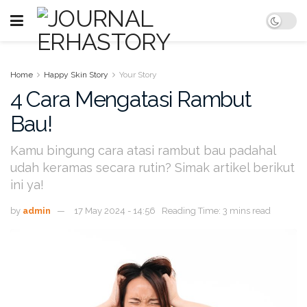
Home
Happy Skin Story
Your Story
4 Cara Mengatasi Rambut
Bau!
Kamu bingung cara atasi rambut bau padahal
udah keramas secara rutin? Simak artikel berikut
ini ya!
by
admin
17 May 2024 - 14:56
Reading Time: 3 mins read