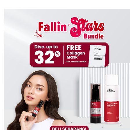
Hairoic Perfume Hair Mist
solusinya.
No
More Smell, Make Your Hair Well
!