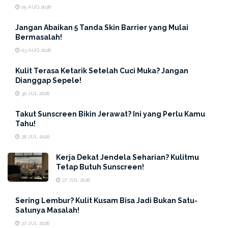
rumah
lho!
05 AUG 2026
Jangan Abaikan 5 Tanda Skin Barrier yang Mulai
Rambut bau dapat diatasi dengan cara-cara
Bermasalah!
berikut ini :
03 AUG 2026
1. Keramas Menggunakan
Shampoo
Kulit Terasa Ketarik Setelah Cuci Muka? Jangan
Dianggap Sepele!
Secara Rutin
30 JUL 2026
Menentukan
shampoo
mana dengan memperhatikan
Takut Sunscreen Bikin Jerawat? Ini yang Perlu Kamu
kegunaan dan
ingredients
dari produk tersebut juga
Tahu!
penting!
28 JUL 2026
Karena kegunaan
shampoo
pada umumya memang
Kerja Dekat Jendela Seharian? Kulitmu
Tetap Butuh Sunscreen!
untuk membersihkan rambut kita. Manfaat
lain,
shampoo
juga tergantung dengan masing-masing
27 JUL 2026
tipe rambut yang kalian punya.
Sering Lembur? Kulit Kusam Bisa Jadi Bukan Satu-
Satunya Masalah!
Selain itu, cara membilasnya secara benar karena hal itu
27 JUL 2026