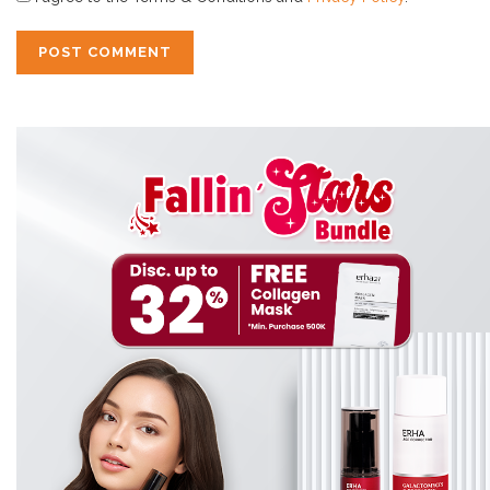
Butter
sebagai pelembap yang dapat menstimulasi
regenerasi sel kulit sekaligus mengurangi kulit kasar dan
pecah-pecah akibat kurangnya nutrisi. Selain itu, produk
ini juga mengandung anti-pruritus yang efektif
mencegah dan mengurangi rasa gatal akibat kulit kering,
serta
soothing agent
yang menjaga kelembapan
sekaligus memperbaiki fungsi barrier kulit. Dengan
menggunakan produk ini, kulit tubuh akan terasa lebih
cerah dan lembab.
Kulit Sensitif
Apabila kamu pernah mengalami reaksi yang tidak wajar
seperti gatal-gatal setelah memakai produk perawatan
kulit, kemungkinan besar kamu memiliki kulit sensitif. Kulit
yang sensitif rentan mengalami iritasi dan kemerahan.
Sehingga, pemilik jenis kulit ini tidak dapat sembarangan