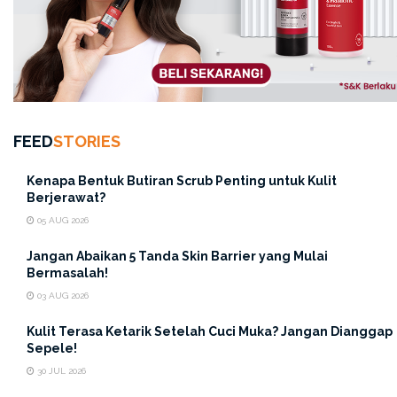
dalam memilih dan menggunakan produk skincare
terutama dalam perawatan tubuh seperti
body lotion
.
Maka dari itu, gunakan produk yang bersifat
hypoallergenic, fragrance-free, alcohol-free
, serta produk
yang mengandung
ceramides
dan
essential fatty acid.
Ini
adalah rekomendasi body lotion yang bagus untuk kulit
sensitif.
FEED
STORIES
Kenapa Bentuk Butiran Scrub Penting untuk Kulit
Berjerawat?
05 AUG 2026
Jangan Abaikan 5 Tanda Skin Barrier yang Mulai
Bermasalah!
03 AUG 2026
Kulit Terasa Ketarik Setelah Cuci Muka? Jangan Dianggap
Sepele!
30 JUL 2026