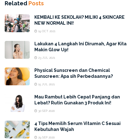
Related
Posts
KEMBALI KE SEKOLAH? MILIKI 4 SKINCARE
NEW NORMAL INI!
19 OCT 2021
Lakukan 4 Langkah Ini Dirumah, Agar Kita
Makin Glow Up!
23 JUL 2021
Physical Sunscreen dan Chemical
Sunscreen: Apa sih Perbedaannya?
15 JUL 2021
Mau Rambut Lebih Cepat Panjang dan
Lebat? Rutin Gunakan 3 Produk Ini!
30 SEP 2020
TruWhite Activator Body Moisturizer
yang
4 Tips Memilih Serum Vitamin C Sesuai
Kebutuhan Wajah
merupakan produk dari ERHA memiliki beberapa
29 SEP 2020
kandungan yang diperlukan oleh tubuh kulit normal.