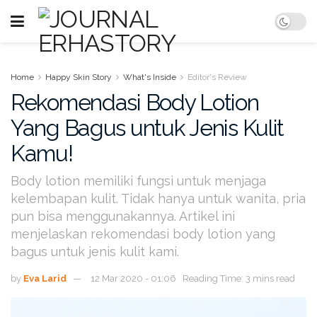
Home
Happy Skin Story
What's Inside
Editor's Review
Rekomendasi Body Lotion
Yang Bagus untuk Jenis Kulit
Kamu!
Body lotion memiliki fungsi untuk menjaga
kelembapan kulit. Tidak hanya untuk wanita, pria
pun bisa menggunakannya. Artikel ini
menjelaskan rekomendasi body lotion yang
bagus untuk jenis kulit kami.
by
Eva Larid
12 Mar 2020 - 01:06
Reading Time: 3 mins read