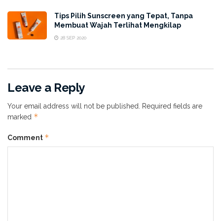
Dengan kandungan
Niacinamide
yang dapat membantu
Tips Pilih Sunscreen yang Tepat, Tanpa
meningkatkan sintesis kolagen, mengurangi
Membuat Wajah Terlihat Mengkilap
hiperpigmentasi, dan meningkatkan fungsi barier kulit,
28 SEP 2020
maka tidak perlu khawatir kulit tubuhmu tidak terawat.
Penggunaan secara rutin akan membantu kulit tubuh
tampil lebih cerah dan lembab.
Leave a Reply
Kulit Kering
Your email address will not be published.
Required fields are
*
marked
*
Comment