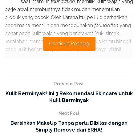
saat memilih
foundation
, memiliki kulit wajah yang
berjerawat membuatnya tidak mudah menemukan
produk yang cocok. Oleh karena itu, perlu diperhatikan
bagaimana memilih dan menggunakan
foundation
yang
benar pada kulit wajah yang berjerawat. Yuk, simak
kesalahan memakai
foundation
yang harus kamu hindari
Continue Reading
pada kulit berjerawat, dan temukan solusinya, disini!
3 Kesalahan Memakai
Foundation Saat kulit
Previous Post
Berjerawat!
Kulit Berminyak? Ini 3 Rekomendasi Skincare untuk
Kulit Berminyak
Menggunakan Foundation Terlalu Tebal
Next Post
Memiliki kulit yang berjerawat dan berminyak tentu harus
Bersihkan MakeUp Tanpa perlu Dibilas dengan
memperhatikan jenis foundation yang tepat sesuai
Simply Remove dari ERHA!
dengan kondisi kulit. Maka dari itu, hindari penggunaan