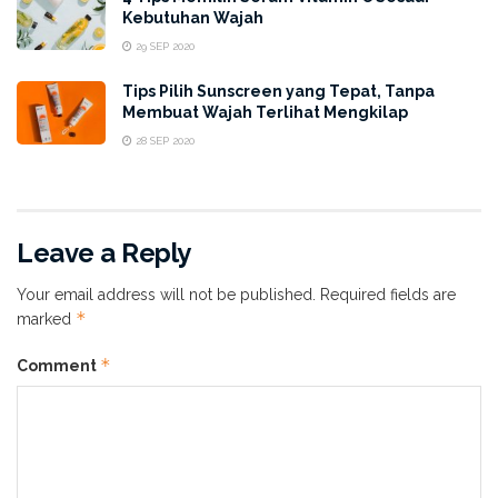
Kebutuhan Wajah
29 SEP 2020
Tips Pilih Sunscreen yang Tepat, Tanpa
Membuat Wajah Terlihat Mengkilap
28 SEP 2020
Leave a Reply
Your email address will not be published.
Required fields are
*
marked
*
Comment
ESME Surface Liquid Light Foundation adalah produk
Healthy Cosmetics
yang bertekstur ringan dengan
kandungan antioksidan dan moisturizer untuk