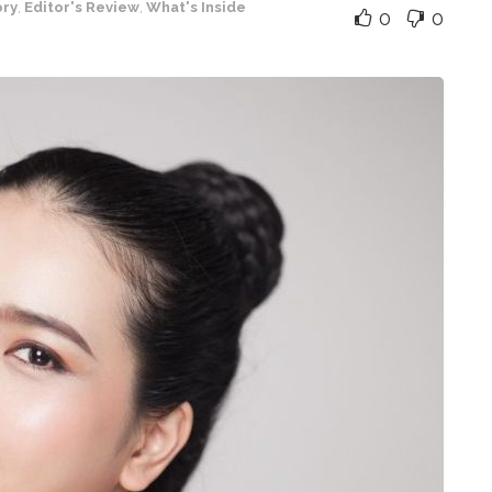
ory
,
Editor's Review
,
What's Inside
0
0