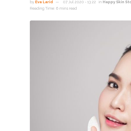
by
Eva Larid
07 Jul 2020 - 13:22
in
Happy Skin St
Reading Time: 6 mins read