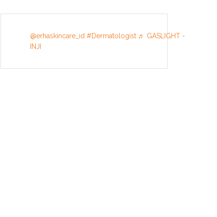
@erhaskincare_id
#Dermatologist
♬ GASLIGHT -
INJI