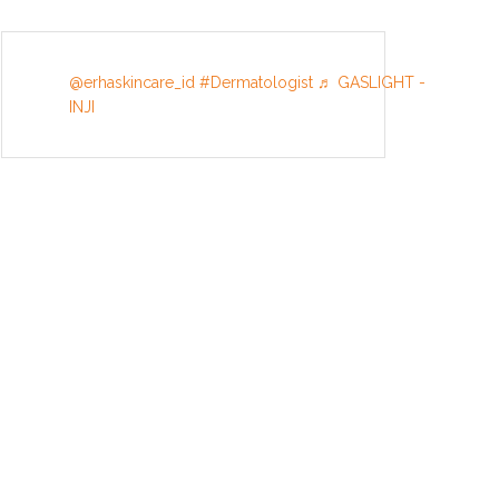
@erhaskincare_id
#Dermatologist
♬ GASLIGHT -
INJI