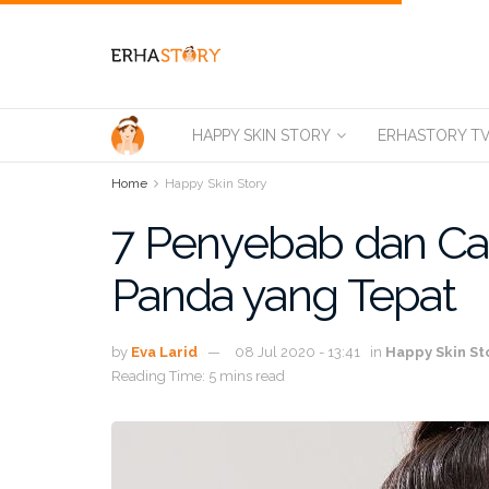
HAPPY SKIN STORY
ERHASTORY T
Home
Happy Skin Story
7 Penyebab dan Ca
Panda yang Tepat
by
Eva Larid
08 Jul 2020 - 13:41
in
Happy Skin St
Reading Time: 5 mins read