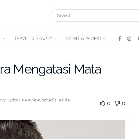
V
TRAVEL & BEAUTY
EVENT & PROMO
ra Mengatasi Mata
ory
,
Editor's Review
,
What's Inside
0
0