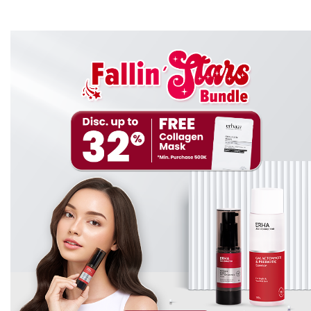
penumpukan produk atau minyak berlebih. Maka dari itu
kalian disarankan untuk melakukan eksfoliasi kulit kepala
selain dari menggunakan produk
shampoo
untuk
membersihkan kulit kepala kalian.
Solusi Rambut Sehat dan Terawat
dengan Eksfoliasi
Eksfoliasi memiliki banyak jenisnya. Salah satunya yaitu
menggunakan eksfoliasi dengan gel pada kulit kepala. Ini
memiliki berbagai macam fungsi penting yang dapat
membantu menjaga kesehatan dan kebersihan kulit
kepala kalian serta mendukung pertumbuhan rambut
yang sehat. Untuk melakukan eksfoliasi kulit kepala,
kamu juga harus memperhatikan produk yang digunakan
ya ERHA
Friends
! Pastikan produk yang kamu gunakan
sudah teruji klinis dan aman untuk kulit kepala kamu.