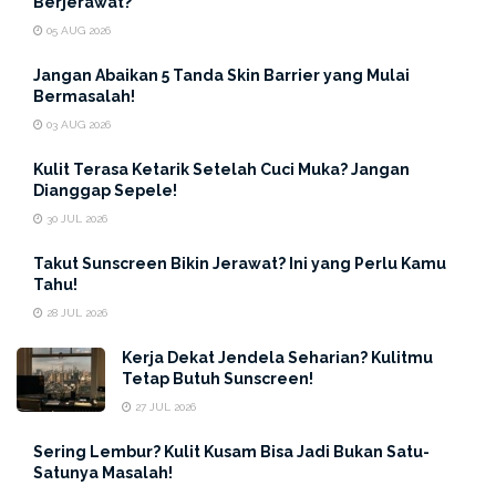
Berjerawat?
05 AUG 2026
Jangan Abaikan 5 Tanda Skin Barrier yang Mulai
Bermasalah!
03 AUG 2026
Kulit Terasa Ketarik Setelah Cuci Muka? Jangan
Dianggap Sepele!
30 JUL 2026
Untuk ERHA
Friends
yang kesehariannya terbiasa
Takut Sunscreen Bikin Jerawat? Ini yang Perlu Kamu
Tahu!
menggunakan beberapa produk
styling
rambut pasti
residu pada produk tidak akan bisa sepenuhnya
28 JUL 2026
terangkat oleh
shampoo
biasa. Residu ini lah yang dapat
Kerja Dekat Jendela Seharian? Kulitmu
menyumbat pori-pori yang ada pada kulit kepala dan
Tetap Butuh Sunscreen!
bisa menyebabkan iritasi serta masalah lainnya. Solusi
27 JUL 2026
yang bisa kalian lakukan yaitu menggunakan produk
Sering Lembur? Kulit Kusam Bisa Jadi Bukan Satu-
eksfoliasi pada kulit kepala kalian.
Satunya Masalah!