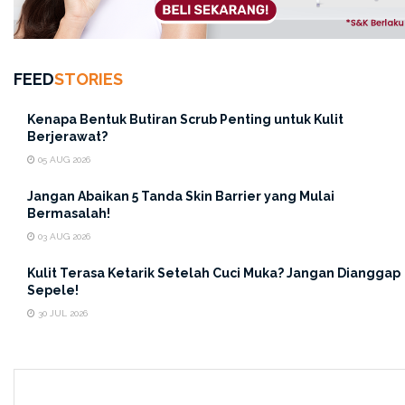
FEED
STORIES
Kenapa Bentuk Butiran Scrub Penting untuk Kulit
Berjerawat?
05 AUG 2026
Jangan Abaikan 5 Tanda Skin Barrier yang Mulai
Bermasalah!
03 AUG 2026
Kulit Terasa Ketarik Setelah Cuci Muka? Jangan Dianggap
Sepele!
Jika ingin penggunaan dengan hasil yang optimal, kalian
30 JUL 2026
bisa menggunakan
ERHAIR Scalperfect BHA &
Allatoin Scalp Exfoliating Gel
.
Eksfoliator berbentuk
gel ini dapat membantu mengangkat kotoran yang
membandel di kulit kepala seperti ketombe, minyak,