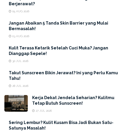
Berjerawat?
05 AUG 2026
Apa itu Serum?
Jangan Abaikan 5 Tanda Skin Barrier yang Mulai
Bermasalah!
Serum merupakan salah satu rangkaian
skincare
yang
03 AUG 2026
perlu kalian gunakan agar dapat memaksimalkan
Kulit Terasa Ketarik Setelah Cuci Muka? Jangan
kegunaan dari rangkaian
skincare
lainnya.
Dianggap Sepele!
Biasanya s
erum
mengandung
bahan
30 JUL 2026
aktif
yang
diformulasikan
khusus
untuk
mengatasi
masalah
kulit
tertentu.
Penggunaan serum yang tepat
Takut Sunscreen Bikin Jerawat? Ini yang Perlu Kamu
Tahu!
pun dapat menghasilkan kelembaban kulit yang
28 JUL 2026
signifikan.
Nah, untuk ERHA
Friends
yang memiliki permasalahan
Kerja Dekat Jendela Seharian? Kulitmu
pada kulit berjerawat disarankan untuk memakai
serum
Tetap Butuh Sunscreen!
jerawat jika ingin permasalahan pada kulitmu bisa dapat
27 JUL 2026
teratasi dengan tuntas.
Sering Lembur? Kulit Kusam Bisa Jadi Bukan Satu-
Satunya Masalah!