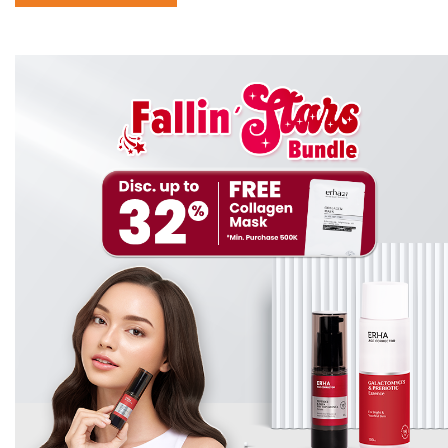
mencegah munculnya jerawat baru.
Salicylic acid
akan bekerja dengan cara masuk ke
dalam pori-pori dan membersihkan kotoran yang
menyumbatnya. Hal ini biasanya perlu waktu beberapa
minggu untuk bisa melihat efek yang terjadi pada
penggunaan serum untuk kulit berjerawat dengan
kandungan bahan aktif satu ini.
3.
Glycolic Acid
Glycolic acid
atau asam glikolat merupakan salah satu
kandungan yang termasuk kedalam bahan aktif dimana
sering digunakan dalam produk kecantikan.
Glycolic acid
merupakan salah satu kandungan yang