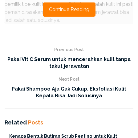
pemilik tipe kulit berjerawat. Sebab, masalah kulit ini pasti
Continue Reading
pernah dirasakan oleh setiap orang.
S
erum jerawat bisa
jadi salah satu solusinya.
Nah kalau kalian juga punya masalah kulit yang sama,
sebaiknya cari serum jerawat dengan
kandungan yang cocok dan bisa membantu perawatan
Previous Post
jerawat ERHA
Friends
yaa!
Pakai Vit C Serum untuk mencerahkan kulit tanpa
takut jerawatan
Next Post
Pakai Shampoo Aja Gak Cukup, Eksfoliasi Kulit
Kepala Bisa Jadi Solusinya
Related
Posts
Kenapa Bentuk Butiran Scrub Penting untuk Kulit