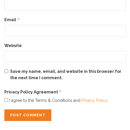
menggunakan air hangat dan scrubber kaki.
Baca juga: #Tips Agar Kulit Tidak Berjerawat walau
*
Email
Sering Pakai Masker
Merawat Kulit Tumit
Website
Save my name, email, and website in this browser for
the next time I comment.
*
Privacy Policy Agreement
I agree to the Terms & Conditions and
Privacy Policy
.