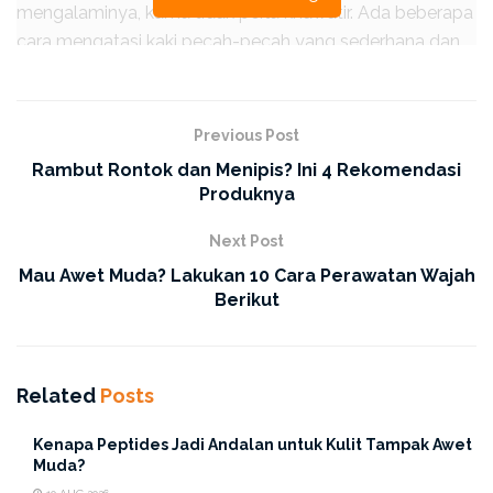
mengalaminya, kamu tidak perlu khawatir. Ada beberapa
cara mengatasi kaki pecah-pecah yang sederhana dan
mudah untuk dilakukan. Selain mengetahui cara
mengatasinya, jangan lupa untuk merawat kaki agar
tetap halus dan lembut serta tidak kembali pecah-
Previous Post
pecah. Berikut merupakan cara merawat dan mengatasi
Rambut Rontok dan Menipis? Ini 4 Rekomendasi
kaki pecah-pecah agar kembali halus dan lembut.
Keep
Produknya
scrolling!
Next Post
Cara Mengatasi Tumit Pecah-
Mau Awet Muda? Lakukan 10 Cara Perawatan Wajah
Berikut
Pecah
Related
Posts
Kenapa Peptides Jadi Andalan untuk Kulit Tampak Awet
Muda?