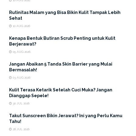
10 AUG 2026
Rutinitas Malam yang Bisa Bikin Kulit Tampak Lebih
Sehat
10 AUG 2026
Kenapa Bentuk Butiran Scrub Penting untuk Kulit
Berjerawat?
05 AUG 2026
Jangan Abaikan 5 Tanda Skin Barrier yang Mulai
Bermasalah!
03 AUG 2026
Pada umumnya, tumit kaki yang pecah-pecah tidaklah
Kulit Terasa Ketarik Setelah Cuci Muka? Jangan
berbahaya. Namun, sebagai seorang wanita tentu
Dianggap Sepele!
tampilan yang cantik dengan kulit halus dan lembut dari
30 JUL 2026
ujung kepala hingga ujung kaki adalah suatu hal yang
Takut Sunscreen Bikin Jerawat? Ini yang Perlu Kamu
menyenangkan. Berbeda dengan wajah dan tangan,
Tahu!
biasanya kaki menjadi bagian tubuh yang tidak terlalu
28 JUL 2026
banyak mendapatkan perhatian ekstra. Tidak heran jika