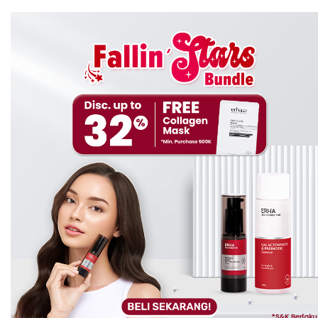
Setelah mengetahui cara mengatasi tumit kaki yang
pecah-pecah, ini saatnya untuk kamu mengetahui cara
merawat kulit tumit kaki. Untuk perawatannya pun kamu
bisa melakukan dengan bahan alami ataupun produk
pilihan yang memang diformulasikan khusus untuk
merawat kulit tumit kaki. Beberapa bahan alami untuk
merawat kulit tumit, diantaranya:
1. Madu
Madu merupakan bahan alami yang dapat bekerja untuk
mengatasi tumit yang retak karena di dalam madu
terdapat sifat antimikroba dan antibakteri. Bahkan,