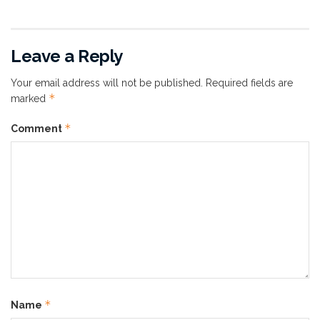
banyak orang mengalami masalah tumit kaki menjadi
pecah-pecah. Dalam beberapa kasus, kulit yang pecah-
pecah pada tumit bisa menyebabkan rasa sakit. Untuk
Leave a Reply
itu, simak cara mengatasi tumit pecah-pecah seperti:
Your email address will not be published.
Required fields are
Aplikasikan produk
heel balm
di pagi hari untuk
*
marked
meningkatkan elastisitas kulit sebelum kamu mulai
*
Comment
melakukan berbagai aktivitas. Kemudian, ulangi
penggunaan heel balm untuk menghidrasi atau
melembapkan tumit setidaknya dua hingga tiga kali
sehari.
Biasakan untuk mulai menggunakan sepatu yang
melindungi tumit sehingga membuatnya lebih
terlindungi dengan baik. Apalagi jika kamu
melakukan banyak kegiatan di luar rumah.
Rendam dan eksfoliasi tumit kaki setidaknya 2
*
Name
hingga 3 kali dalam seminggu dengan