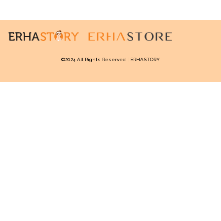
langsung membelinya di di
www.erhastore.co.id
!
©2024 All Rights Reserved | ERHASTORY