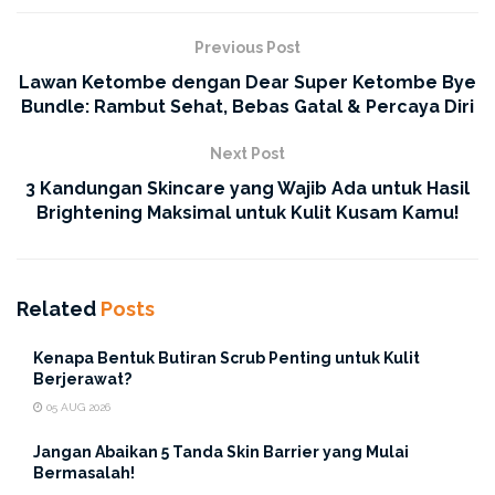
Nah, biar nggak salah langkah lagi, yuk cari tahu 3 alasan
kenapa
sunscreen
kamu belum melindungi secara
Previous Post
maksimal
Lawan Ketombe dengan Dear Super Ketombe Bye
Bundle: Rambut Sehat, Bebas Gatal & Percaya Diri
1. Jumlah Penggunaan Terlalu Sedikit
Next Post
Ini kesalahan paling umum! Banyak yang pakai
sunscreen
3 Kandungan Skincare yang Wajib Ada untuk Hasil
tipis dan sedikit karena takut lengket atau
whitecast
.
Brightening Maksimal untuk Kulit Kusam Kamu!
Padahal, untuk mendapatkan perlindungan sesuai angka
SPF di kemasan, kamu butuh takaran yang pas (sekitar 2
ruas jari untuk wajah dan leher). Kalau pakainya terlalu
Related
Posts
pelit, perlindungan yang kamu dapatkan otomatis
berkurang drastis!
Kenapa Bentuk Butiran Scrub Penting untuk Kulit
Berjerawat?
2. Luntur oleh Air dan Keringat
05 AUG 2026
Buat kamu yang hobi olahraga atau gampang
Jangan Abaikan 5 Tanda Skin Barrier yang Mulai
keringetan, ini musuh utamanya. Kebanyakan
sunscreen
Bermasalah!