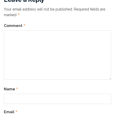
Your email address will not be published.
Required fields are
*
marked
*
Comment
*
Name
Kalau kamu butuh perlindungan yang nggak cuma
*
Email