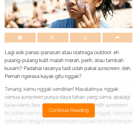
Lagi asik panas-panasan atau olahraga
outdoor
, eh
pulang-pulang kulit malah merah, perih, atau tambah
kusam? Padahal rasanya tadi udah pakai
sunscreen
, deh.
Pernah ngerasa kayak gitu nggak?
Tenang, kamu nggak sendirian! Masalahnya, nggak
semua
sunscreen
punya daya tahan yang sama, apalagi
kalau kamu tipe yang aktif bergerak. Memilih
sunscreen
Continue Reading
itu bukan cuma soal SPF-nya tinggi atau nggak, tapi soal
seberapa tangguh perlindungannya saat kena tantangan
di luar ruangan.