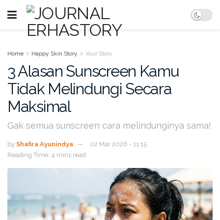
Home
Happy Skin Story
Your Story
3 Alasan Sunscreen Kamu
Tidak Melindungi Secara
Maksimal
Gak semua sunscreen cara melindunginya sama!
by
Shafira Ayunindya
02 Mar 2026 - 11:15
Reading Time: 4 mins read