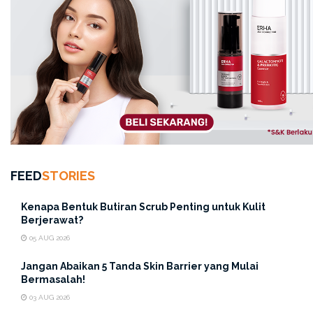
untuk mengunci hidrasi dan bahan aktif brightening
semalaman.
Note: Jangan lupa gunakan sunscreen di pagi hari agar
hasil cerahmu terlindungi dari sinar matahari!
Jadi, tunggu apa lagi? Yuk,
upgrade
rutinitas
skincare
kamu dan dapatkan kulit bening impian dengan
Truwhite Glocin Set
dan hanya beli di
Erhastore.co.id
ya!.
FEED
STORIES
Mau info dan tips bermanfaat lainnya? Baca artikel
Kenapa Bentuk Butiran Scrub Penting untuk Kulit
seputar
skincare
dan
haircare
hanya di
Berjerawat?
story.erhastore.co.id
05 AUG 2026
Jangan Abaikan 5 Tanda Skin Barrier yang Mulai
Bermasalah!
03 AUG 2026