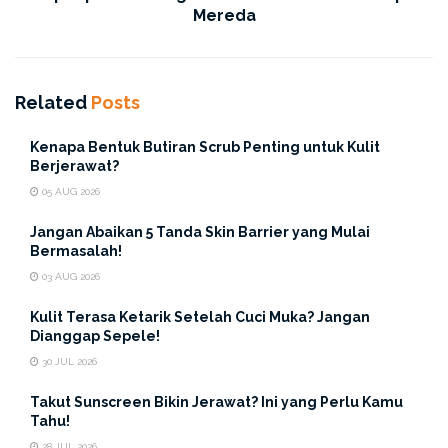
tersebut memiliki
Hero
ingredients
ini untuk hasil
Mereda
brightening yang maksimal:
Niacinamide:
Bahan superstar untuk mencerahkan,
Related
Posts
menyamarkan noda hitam, dan memperkuat
skin
barrier
.
Kenapa Bentuk Butiran Scrub Penting untuk Kulit
Berjerawat?
Starfish Essence:
Kandungan unik yang berfungsi
05 AUG 2026
membentuk kolagen untuk melindungi kulit dari
tanda penuaan & meningkatkan regenerasi kulit. Ini
Jangan Abaikan 5 Tanda Skin Barrier yang Mulai
kunci agar wajah tampak segar dan muda kembali.
Bermasalah!
03 AUG 2026
Glocin Peptide:
Teknologi khusus yang
memberikan efek kulit bening dan meningkatkan
Kulit Terasa Ketarik Setelah Cuci Muka? Jangan
Dianggap Sepele!
elastisitas wajah.
30 JUL 2026
Vitamin C:
Antioksidan kuat yang mencerahkan
Takut Sunscreen Bikin Jerawat? Ini yang Perlu Kamu
sekaligus melindungi kulit dari radikal bebas
Tahu!
penyebab kulit kusam.
28 JUL 2026