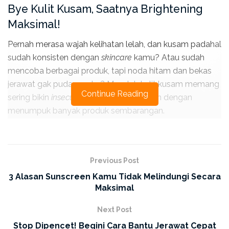
Bye Kulit Kusam, Saatnya Brightening
Maksimal!
Pernah merasa wajah kelihatan lelah, dan kusam padahal
sudah konsisten dengan
skincare
kamu? Atau sudah
mencoba berbagai produk, tapi noda hitam dan bekas
jerawat gak pudar-pudar? Masalah kulit kusam memang
Continue Reading
sering bikin
insecure
, tapi solusinya bukan dengan
menumpuk banyak produk sembarangan.
Kunci utama untuk mendapatkan kulit cerah yang sehat
ada pada kandungan
(ingredients)
di dalam skincare
kamu. Jika tujuan utamamu adalah
brightening
alias
Previous Post
mencerahkan, kamu tidak boleh asal pilih. Kamu butuh
3 Alasan Sunscreen Kamu Tidak Melindungi Secara
bahan aktif yang terbukti klinis mampu menghambat
Maksimal
pigmentasi dan mengembalikan cahaya alami kulit.
Next Post
Nah, sebelum kamu beli
skincare
baru, pastikan produk
Stop Dipencet! Begini Cara Bantu Jerawat Cepat