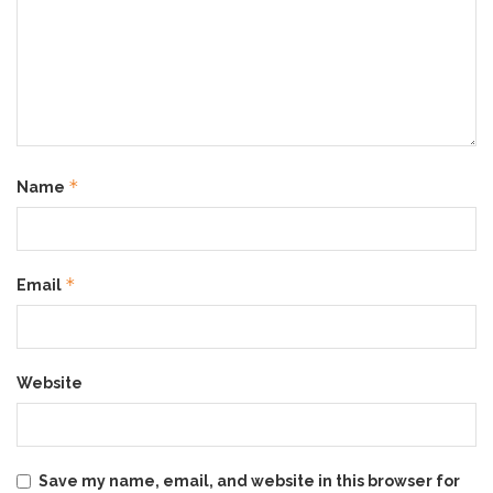
Set ini jadi jawaban buat kamu yang mau hasil nyata
tanpa ribet. Diformulasikan oleh ahli dermatologi,
Truwhite Glocin Set
memastikan setiap bahan aktif
bekerja saling melengkapi.
Niacinamide
mencerahkan,
Starfish Essence
meremajakan, dan
Peptide
bikin kulit
plump! Semua bekerja secara maksimal tanpa bikin
iritasi.
*
Name
*
Email
Website
Save my name, email, and website in this browser for