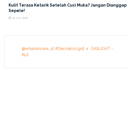
Kulit Terasa Ketarik Setelah Cuci Muka? Jangan Dianggap
Sepele!
30 JUL 2026
@erhaskincare_id
#Dermatologist
♬ GASLIGHT -
INJI
INFORMATION
About US
Terms & Conditions
Privacy Policy
Contact Us
HAPPY SKIN STORY