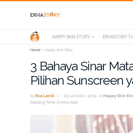
HAPPY SKIN STORY
ERHASTORY T
Home
Happy Skin Story
3 Bahaya Sinar Mata
Pilihan Sunscreen 
by
Eva Larid
25 Jul 2020 - 12:51
in
Happy Skin Sto
Reading Time: 5 mins read