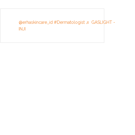
@erhaskincare_id
#Dermatologist
♬ GASLIGHT -
INJI