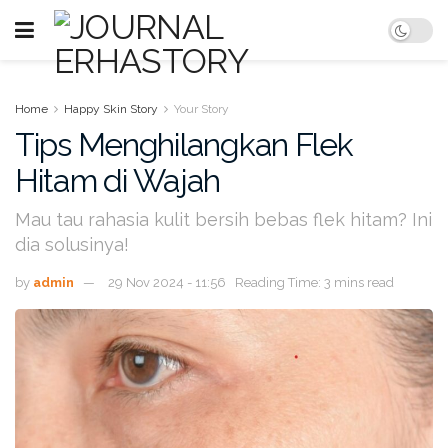
Home
Happy Skin Story
Your Story
Tips Menghilangkan Flek
Hitam di Wajah
Mau tau rahasia kulit bersih bebas flek hitam? Ini
dia solusinya!
by
admin
29 Nov 2024 - 11:56
Reading Time: 3 mins read