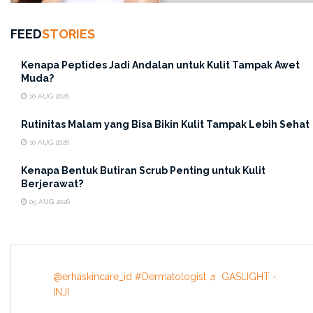
di
story.erhastore.co.id
FEED
STORIES
Tags:
Cara Menghilangkan Flek Hitam di Wajah
cara menghilangkan flek hitam pada wajah
flek hitam
Kenapa Peptides Jadi Andalan untuk Kulit Tampak Awet
Muda?
menghilangkan flek hitam
10 AUG 2026
Rutinitas Malam yang Bisa Bikin Kulit Tampak Lebih Sehat
10 AUG 2026
Kenapa Bentuk Butiran Scrub Penting untuk Kulit
Berjerawat?
05 AUG 2026
@erhaskincare_id
#Dermatologist
♬ GASLIGHT -
INJI