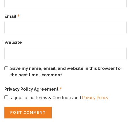
*
Email
Website
Save my name, email, and website in this browser for
the next time I comment.
*
Privacy Policy Agreement
I agree to the Terms & Conditions and
Privacy Policy
.
ERHA Truwhite Active Glow Booster
bisa membantu
mencerahkan wajah kusam dan menyamarkan flek atau
bintik hitam di wajah
.
Untuk cara penggunaannya juga
gampang banget
lho
ERHA
Friends
,
ERHA Truwhite
Active Glow Booster
bisa digunakan sendiri atau bisa