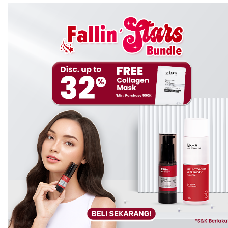
juga di
combine
dengan produk
Truwhite
lainnya seperti
serum, day & night cream
agar dapat mendukung dan
meningkatkan efektivitas dari produk tersebut.
ERHA Truwhite Active Glow Booster
dilengkapi
dengan bahan
Tranexamide Acid 3%
juga
Hexyl
Resorcinol
yang bisa menunjang efek
tone up
di kulit
dengan menghambat pembentukan bintik hitam
sekaligus menyamarkan kemerahan di kulit! Jadi tenang
aja,
ERHA Truwhite Active Glow Booster
bisa banget
digunakan untuk semua jenis kulit, bahkan kulit sensitif
sekalipun
lho!
Jadi tunggu apalagi? Langsung aja
check-out
produknya
sekarang di
www.erhastore.co.id
.
Untuk baca artikel seputar cara agar wajah
glowing
dan
tips-tips perawatan kulit lainnya hanya