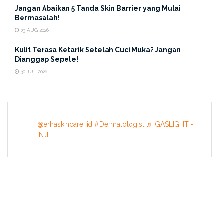
Jangan Abaikan 5 Tanda Skin Barrier yang Mulai
Bermasalah!
03 AUG 2026
Kulit Terasa Ketarik Setelah Cuci Muka? Jangan
Dianggap Sepele!
30 JUL 2026
@erhaskincare_id
#Dermatologist
♬ GASLIGHT -
INJI
INFORMATION
About US
Terms & Conditions