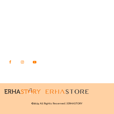
STORY.ERHASTORE.CO.ID
Jl. Raya Kebon Jeruk No. 23, Kec. Kebon Jeruk
Kota Jakarta Barat, DKI Jakarta
Kode Pos 11540
TEMUKAN KAMI DI SINI
©2024 All Rights Reserved | ERHASTORY