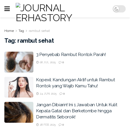
Home
Tag
rambut sehat
Tag:
rambut sehat
3 Penyebab Rambut Rontok Parah!
08 JUL 2025
0
Kopexil: Kandungan Aktif untuk Rambut
Rontok yang Wajib Kamu Tahu!
24 JUN 2025
0
Jangan Dibiarin! Ini 1 Jawaban Untuk Kulit
Kepala Gatal dan Berketombe hingga
Dermatitis Seboroik!
28 FEB 2025
0