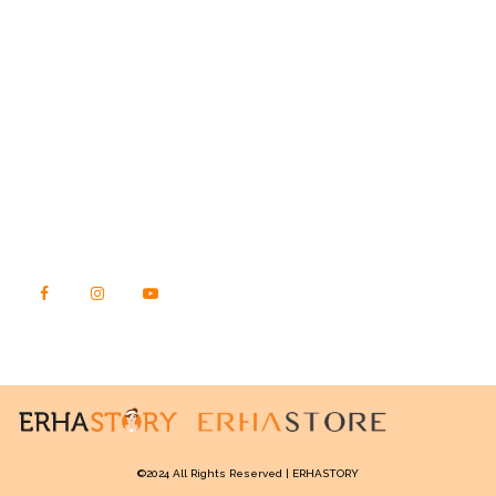
STORY.ERHASTORE.CO.ID
Jl. Raya Kebon Jeruk No. 23, Kec. Kebon Jeruk
Kota Jakarta Barat, DKI Jakarta
Kode Pos 11540
TEMUKAN KAMI DI SINI
©2024 All Rights Reserved | ERHASTORY