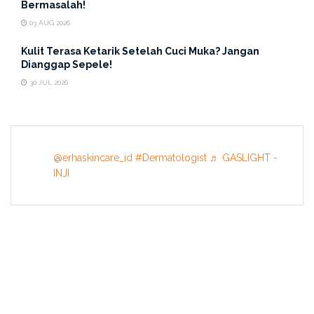
Bermasalah!
03 AUG 2026
Kulit Terasa Ketarik Setelah Cuci Muka? Jangan
Dianggap Sepele!
30 JUL 2026
@erhaskincare_id
#Dermatologist
♬ GASLIGHT -
INJI
INFORMATION
About US
Terms & Conditions
Privacy Policy
Contact Us