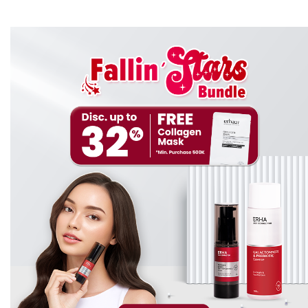
anti-jamur, jadi sangat cocok untuk digunakan oleh para
pemilik kulit berminyak dan berjerawat.
ERHA AcneAct Acne Cleanser Scrub
Beta Plus