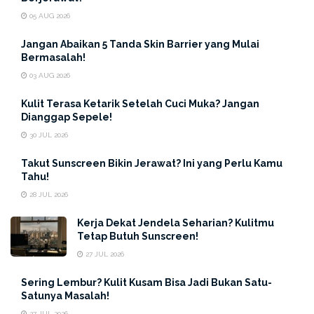
05 AUG 2026
Jangan Abaikan 5 Tanda Skin Barrier yang Mulai
Bermasalah!
03 AUG 2026
Kulit Terasa Ketarik Setelah Cuci Muka? Jangan
Dianggap Sepele!
30 JUL 2026
Takut Sunscreen Bikin Jerawat? Ini yang Perlu Kamu
Tahu!
28 JUL 2026
Kerja Dekat Jendela Seharian? Kulitmu
Tetap Butuh Sunscreen!
27 JUL 2026
Untuk mengetahui cara memilih sabun cuci muka yang
cocok untuk kulitmu, perhatikan kandungan pada tiap
Sering Lembur? Kulit Kusam Bisa Jadi Bukan Satu-
Satunya Masalah!
produk sabun cuci muka dan pastikan kandungan
27 JUL 2026