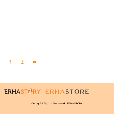
STORY.ERHASTORE.CO.ID
Jl. Raya Kebon Jeruk No. 23, Kec. Kebon Jeruk
Kota Jakarta Barat, DKI Jakarta
Kode Pos 11540
TEMUKAN KAMI DI SINI
©2024 All Rights Reserved | ERHASTORY