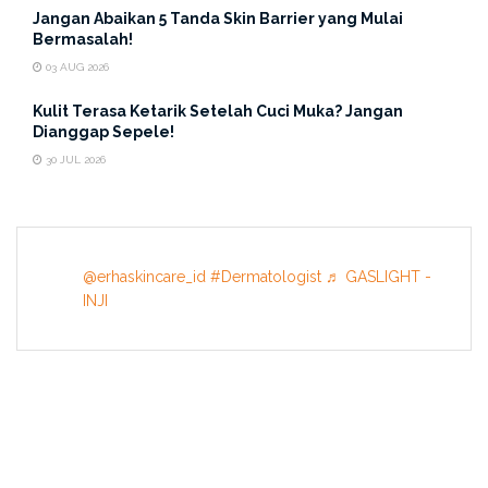
Jangan Abaikan 5 Tanda Skin Barrier yang Mulai
Bermasalah!
03 AUG 2026
Kulit Terasa Ketarik Setelah Cuci Muka? Jangan
Dianggap Sepele!
30 JUL 2026
@erhaskincare_id
#Dermatologist
♬ GASLIGHT -
INJI
INFORMATION
About US
Terms & Conditions