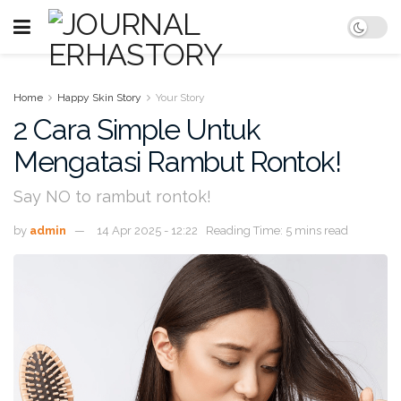
Home
Happy Skin Story
Your Story
2 Cara Simple Untuk
Mengatasi Rambut Rontok!
Say NO to rambut rontok!
by
admin
14 Apr 2025 - 12:22
Reading Time: 5 mins read