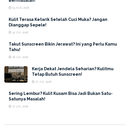
Bermasalah!
Tepat:
Erhair Hairgrow
03 AUG 2026
Shampoo
Kulit Terasa Ketarik Setelah Cuci Muka? Jangan
Dianggap Sepele!
Langkah pertama yang
super
penting buat mengatasi
30 JUL 2026
rambut rontok adalah memastikan kamu pakai
shampoo
Takut Sunscreen Bikin Jerawat? Ini yang Perlu Kamu
yang tepat. Banyak orang cuma fokus ke serum atau
Tahu!
tonik, padahal
shampoo
punya peran utama dalam
28 JUL 2026
kesehatan rambut dan kulit kepala.
Kerja Dekat Jendela Seharian? Kulitmu
Tetap Butuh Sunscreen!
27 JUL 2026
Sering Lembur? Kulit Kusam Bisa Jadi Bukan Satu-
Satunya Masalah!
27 JUL 2026