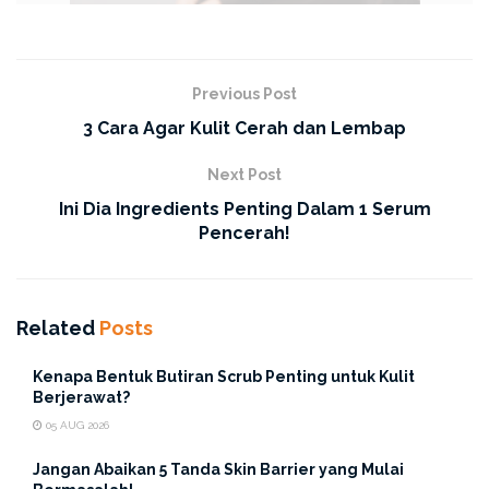
Previous Post
3 Cara Agar Kulit Cerah dan Lembap
Next Post
Ini Dia Ingredients Penting Dalam 1 Serum
Pencerah!
Nah, tenang aja. Sekarang kita akan bahas dua cara
Related
Posts
simple
tapi efektif untuk mengatasi rambut rontok, tanpa
harus repot ke klinik atau habisin
budget
tak terhingga
Kenapa Bentuk Butiran Scrub Penting untuk Kulit
dan yang paling penting, solusi ini bisa kamu mulai
Berjerawat?
langsung dari rumah!
05 AUG 2026
1. Gunakan Shampoo yang
Jangan Abaikan 5 Tanda Skin Barrier yang Mulai