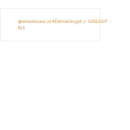
@erhaskincare_id
#Dermatologist
♬ GASLIGHT -
INJI