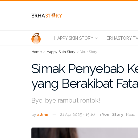
HAPPY SKIN STORY
ERHASTORY T
Home
Happy Skin Story
Your Story
Simak Penyebab K
yang Berakibat Fata
Bye-bye rambut rontok!
by
admin
21 Apr 2025 - 15:16
in
Your Story
Readin