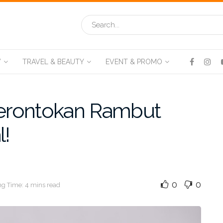
V
TRAVEL & BEAUTY
EVENT & PROMO
erontokan Rambut
l!
0
0
g Time: 4 mins read