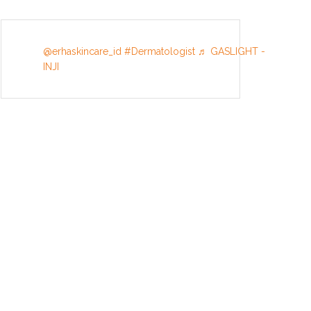
@erhaskincare_id
#Dermatologist
♬ GASLIGHT -
INJI