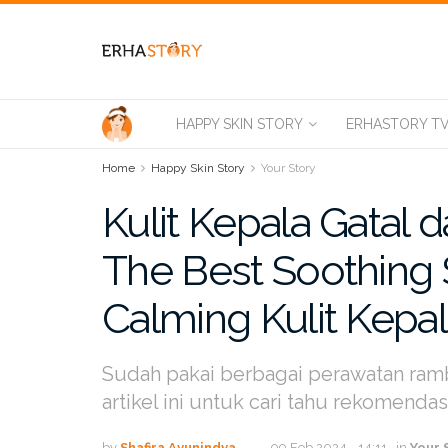
HAPPY SKIN STORY
ERHASTORY T
Home
Happy Skin Story
Your Story
Kulit Kepala Gatal 
The Best Soothing 
Calming Kulit Kepa
Sudah pakai berbagai perawatan rambu
artikel ini untuk cari tahu rekomenda
by
Shafira Ayunindya
09 Feb 2024 - 14:11
in
Your 