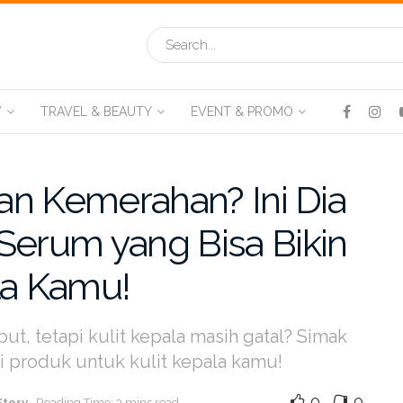
V
TRAVEL & BEAUTY
EVENT & PROMO
dan Kemerahan? Ini Dia
Serum yang Bisa Bikin
la Kamu!
t, tetapi kulit kepala masih gatal? Simak
si produk untuk kulit kepala kamu!
0
0
Story
Reading Time: 3 mins read