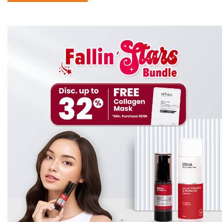
Kalau kamu lagi berjuang lawan kerontokan rambut,
kamu wajib banget kenalan sama si juara satu ini:
ERHAIR Hairgrow Shampoo
!
Shampoo
ini
bukan
shampoo
biasa,
lho
. Formulanya dibuat khusus oleh para
dermatologist untuk bantu mengatasi kerontokan
rambut dari akarnya.
Kenapa
Hairgrow Shampoo
Spesial?
Teruji Klinis Mengurangi Rambut Rontok Sejak
Minggu ke-4
Hairgrow Shampoo
bukan hanya sekadar
shampoo
biasa. Produk ini telah melalui uji klinis
terhadap 44 pria dan wanita yang mengalami
kerontokan rambut. Selama 12 minggu pemakaian