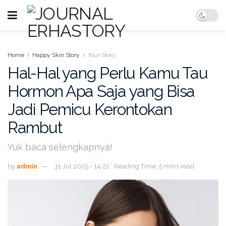
Home
Happy Skin Story
Your Story
Hal-Hal yang Perlu Kamu Tau
Hormon Apa Saja yang Bisa
Jadi Pemicu Kerontokan
Rambut
Yuk baca selengkapnya!
by
admin
31 Jul 2025 - 14:22
Reading Time: 5 mins read