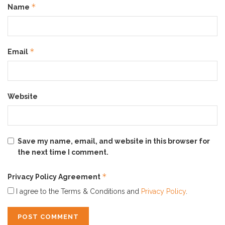
*
Jadi, selain perawatan dari luar, kamu juga perlu banget
Name
jaga kesehatan mental.
Chill
, ya!
*
Email
Terus, Solusinya Apa? Nih,
Kenalin
Erhair Hairgrow
Shampoo
!
Website
Save my name, email, and website in this browser for
the next time I comment.
*
Privacy Policy Agreement
I agree to the Terms & Conditions and
Privacy Policy
.