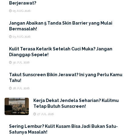
Berjerawat?
Hormon DHT (
Dihydrotestosterone
) adalah turunan dari
05 AUG 2026
hormon
testosteron
. Meski lebih umum pada pria,
perempuan juga punya hormon ini dalam jumlah kecil.
Jangan Abaikan 5 Tanda Skin Barrier yang Mulai
Bermasalah!
Sayangnya, ketika DHT terlalu aktif, ia bisa mengecilkan
03 AUG 2026
folikel rambut, memperpendek siklus pertumbuhan
rambut dan akhirnya menyebabkan rambut rontok
Kulit Terasa Ketarik Setelah Cuci Muka? Jangan
bahkan kebotakan.
Dianggap Sepele!
30 JUL 2026
Psst
… ternyata hormon inilah yang paling sering jadi
penyebab kerontokan rambut pada pria dan wanita usia
Takut Sunscreen Bikin Jerawat? Ini yang Perlu Kamu
Tahu!
produktif!
28 JUL 2026
2. Hormon Estrogen &
Kerja Dekat Jendela Seharian? Kulitmu
Tetap Butuh Sunscreen!
Progesteron yang Bikin
27 JUL 2026
Rambut Berubah Drastis
Sering Lembur? Kulit Kusam Bisa Jadi Bukan Satu-
Satunya Masalah!
Pernah dengar cerita kalau ibu hamil rambutnya makin