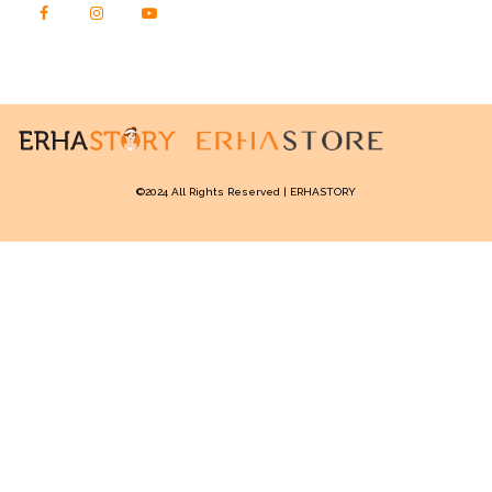
Erhair Hairgrow Tonic atau Serum
dari rangkaian
ERHAIR HAIRGROW Series
.
Yuk, Stop Kerontokan dari Akar
Masalahnya!
©2024 All Rights Reserved | ERHASTORY
Kalau kamu ngerasa rambutmu makin tipis, banyak
rontok tiap sisiran, atau ada area yang mulai kelihatan
‘botak’ kecil-kecilan, jangan tunggu makin parah.
Mulailah perawatan dari sekarang, apalagi kalau
penyebabnya hormon. Kamu enggak bisa ubah
hormonmu semudah itu, tapi kamu bisa pilih produk
yang bantu lawan efek negatifnya.