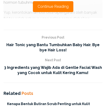
hormon tubuhmu sendiri.
Continue Reading
Yup, kerontokan rambut bisa dipengaruhi oleh banyak
faktor, salah satunya yang paling sering diabaikan:
hormon!
Previous Post
Hair Tonic yang Bantu Tumbuhkan Baby Hair. Bye
bye Hair Loss!
Next Post
3 Ingredients yang Wajib Ada di Gentle Facial Wash
yang Cocok untuk Kulit Kering Kamu!
1. Kenalan Dulu Sama DHT, si
Biang Kerok Kerontokan
Related
Posts
Rambut!
Kenapa Bentuk Butiran Scrub Penting untuk Kulit