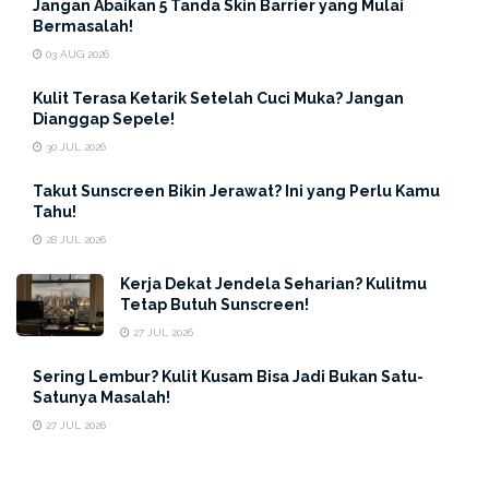
Jangan Abaikan 5 Tanda Skin Barrier yang Mulai
Bermasalah!
03 AUG 2026
Buat kamu yang memiliki kulit berminyak, kamu bisa
Kulit Terasa Ketarik Setelah Cuci Muka? Jangan
coba masker yang satu ini. Soalnya, jenis masker ini
Dianggap Sepele!
dapat menyerap minyak berlebih serta kotoran dari pori-
30 JUL 2026
pori wajah.
Clay mask
juga ampuh untuk membersihkan
Takut Sunscreen Bikin Jerawat? Ini yang Perlu Kamu
wajah secara mendalam lho,
girls
. Agar wajah kamu tidak
Tahu!
iritasi, pastikan untuk tidak mendiamkan masker terlalu
28 JUL 2026
lama. Kamu hanya perlu mendiamkan masker sekitar 10-
Kerja Dekat Jendela Seharian? Kulitmu
15 menit saja. Setelah dibilas, gunakan pelembap juga ya
Tetap Butuh Sunscreen!
agar kulit kamu tidak kering.
27 JUL 2026
2. Sheet Mask
Sering Lembur? Kulit Kusam Bisa Jadi Bukan Satu-
Satunya Masalah!
27 JUL 2026