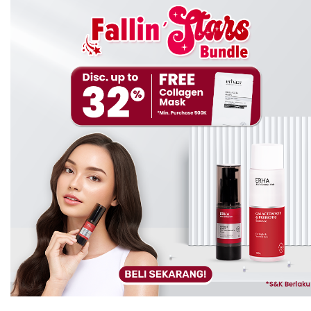
dehidrasi bisa memperburuk kondisi jerawat. Untungnya,
facial wash
ini dilengkapi
D-Panthenol
dan
moisturizing
agent
yang bekerja sebagai
humektan
. Jadi, kulit kamu
tetap
terhidrasi
setelah cuci muka tanpa terasa
lengket.
Kelembapan yang terjaga ini jadi kunci utama supaya
skin barrier
kamu tetap kuat dan nggak gampang
breakout
lagi.
Yuk, Cuci Muka dengan Cara
yang Benar!