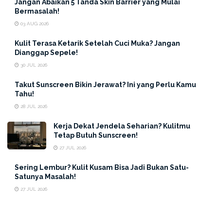
Jangan Abaikan 5 Tanda Skin Barrier yang Mulai
Bermasalah!
03 AUG 2026
1. Pembersih
Super
Lembut,
Kulit Terasa Ketarik Setelah Cuci Muka? Jangan
Dianggap Sepele!
Tanpa Bikin Kulit Ketarik
30 JUL 2026
Banyak sabun wajah buat jerawat yang bikin kulit kamu
Takut Sunscreen Bikin Jerawat? Ini yang Perlu Kamu
keset bahkan ketarik setelah dibilas. Efeknya? Kulit
Tahu!
malah jadi super kering, iritasi dan makin meradang. Tapi
28 JUL 2026
AcneAct Witch Hazel Gentle Acne Facial Wash
Kerja Dekat Jendela Seharian? Kulitmu
beda!
Tetap Butuh Sunscreen!
27 JUL 2026
Dengan
formula pH balance
,
non-comedogenic
,
non-acnegenic
dan tanpa kandungan SLS,
sabun ini
Sering Lembur? Kulit Kusam Bisa Jadi Bukan Satu-
dirancang khusus buat membersihkan
kotoran dan sel
Satunya Masalah!
kulit mati secara lembut
, tanpa mengganggu
27 JUL 2026
kelembapan alami kulit kamu. Hasilnya? Kulit bersih, tapi
tetap lembut dan kenyal.