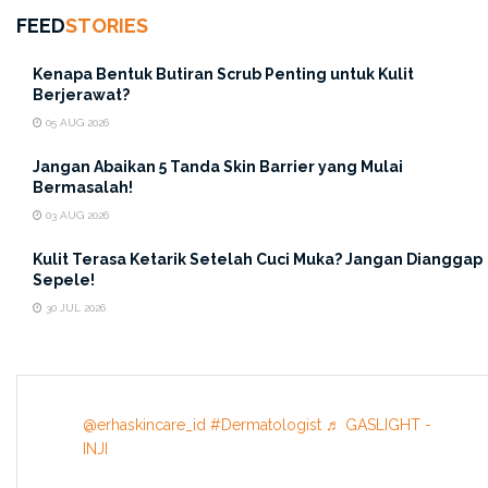
FEED
STORIES
Kenapa Bentuk Butiran Scrub Penting untuk Kulit
Berjerawat?
05 AUG 2026
Jangan Abaikan 5 Tanda Skin Barrier yang Mulai
Cara pakainya juga gampang banget:
Bermasalah!
03 AUG 2026
Basahi wajah kamu terlebih dulu.
Kulit Terasa Ketarik Setelah Cuci Muka? Jangan Dianggap
Aplikasikan
AcneAct Witch Hazel Gentle Acne
Sepele!
Facial Wash
secukupnya.
30 JUL 2026
Pijat lembut selama 1 menit, jangan digosok terlalu
keras ya!
Bilas hingga bersih, lalu keringkan dengan handuk
@erhaskincare_id
#Dermatologist
♬ GASLIGHT -
lembut.
INJI