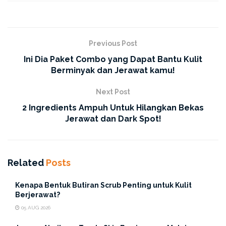
terutama kalau kamu salah pilih sabun cuci muka.
Nah, ini saatnya kamu kenalan sama
AcneAct Witch
Hazel Gentle Acne Facial Wash
. Ini bukan sekadar
Previous Post
sabun wajah biasa, tapi solusi cerdas buat kamu yang
Ini Dia Paket Combo yang Dapat Bantu Kulit
ingin bebas dari jerawat dan kering tanpa ribet! Yuk,
Berminyak dan Jerawat kamu!
simak 4 rahasianya di bawah ini:
Next Post
2 Ingredients Ampuh Untuk Hilangkan Bekas
Jerawat dan Dark Spot!
Related
Posts
Kenapa Bentuk Butiran Scrub Penting untuk Kulit
Berjerawat?
05 AUG 2026