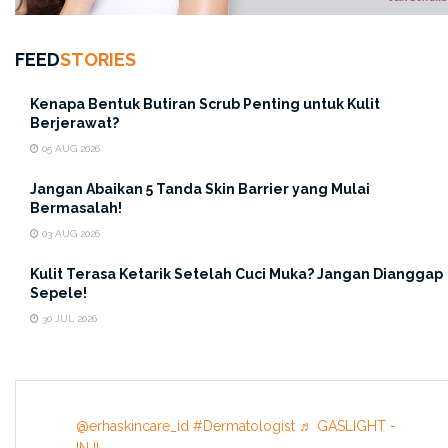
hilang.
Mudah Dibawa dan Praktis.
Ukurannya yang kecil
FEED
STORIES
bikin produk ini gampang dibawa ke mana-mana.
Jadi, kalau tiba-tiba jerawat muncul saat kamu lagi
Kenapa Bentuk Butiran Scrub Penting untuk Kulit
Berjerawat?
bepergian, tinggal oleskan aja tanpa ribet!
05 AUG 2026
Jangan Abaikan 5 Tanda Skin Barrier yang Mulai
Bermasalah!
03 AUG 2026
Kulit Terasa Ketarik Setelah Cuci Muka? Jangan Dianggap
Sepele!
30 JUL 2026
@erhaskincare_id
#Dermatologist
♬ GASLIGHT -
INJI