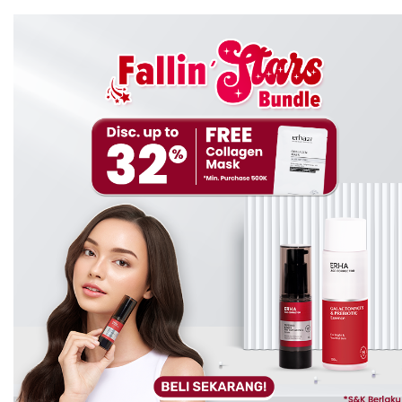
kering dan mengecil. Bahkan, dalam beberapa hari
pemakaian rutin, jerawat bisa benar-benar hilang
tanpa meninggalkan bekas yang mengganggu.
Nggak Bikin Kulit Kering Berlebihan.
Kandungan
sulfur biasanya bikin kulit kering, tapi tenang,
formulasi ERHA ini tetap nyaman di kulit. Kalau
kamu punya kulit sensitif, tetap bisa pakai asal
diimbangi dengan pelembap yang sesuai.
Bisa untuk Semua Jenis Kulit.
Baik kulit
berminyak, kering, atau kombinasi,
ERHA Acne Spot
Gel
tetap aman digunakan. Formulanya juga ringan,
jadi nggak bikin kulit terasa berat atau lengket.
Menyamarkan Bekas Jerawat.
Berkat 4%
Niacinamide, noda hitam bekas jerawat bakal cepat
pudar. Ini penting banget buat kamu yang sering
kesal karena bekas jerawat butuh waktu lama buat