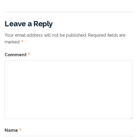
Leave a Reply
Your email address will not be published.
Required fields are
*
marked
*
Comment
Kalau kamu cari produk yang praktis dan ampuh buat
ngilangin jerawat bandel,
ERHA Acne Spot Gel (ASG)
bisa jadi penyelamatmu! Kenapa? Karena gel ini
diformulasikan khusus dengan
BHA & Sulfur
yang bisa
melawan bakteri penyebab jerawat dan mempercepat
pengeringan jerawat sejak 24 jam! Nggak cuma itu, ada
juga
4%
Niacinamide
yang membantu menyamarkan
noda hitam bekas jerawat.
*
Name
Cara Pakai
ERHA Acne Spot Gel
: