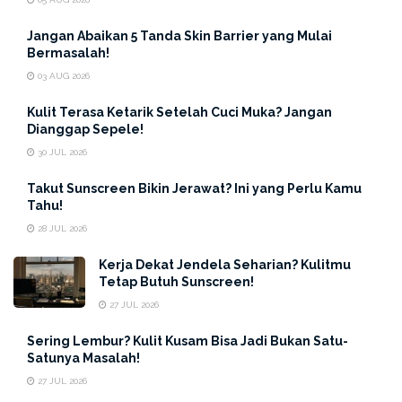
mengalami jerawat merah meradang yang sakit saat
disentuh, kandungan ini bisa jadi solusi ampuh!
Jangan Abaikan 5 Tanda Skin Barrier yang Mulai
Bermasalah!
Selain itu, BHA juga membantu proses eksfoliasi kulit
03 AUG 2026
yang membuat sel-sel kulit mati lebih cepat terangkat.
Kulit Terasa Ketarik Setelah Cuci Muka? Jangan
Ini penting banget karena kalau kulit mati menumpuk,
Dianggap Sepele!
pori-pori bisa tersumbat dan bikin jerawat makin
30 JUL 2026
meradang. Jadi, penting banget pakai produk yang
Takut Sunscreen Bikin Jerawat? Ini yang Perlu Kamu
mengandung BHA dan sulfur agar kulit tetap bersih dan
Tahu!
bebas jerawat.
28 JUL 2026
2. Pakai
ERHA Acne Spot Gel
–
Kerja Dekat Jendela Seharian? Kulitmu
Pahlawan Jerawat Bandel!
Tetap Butuh Sunscreen!
27 JUL 2026
Sering Lembur? Kulit Kusam Bisa Jadi Bukan Satu-
Satunya Masalah!
27 JUL 2026