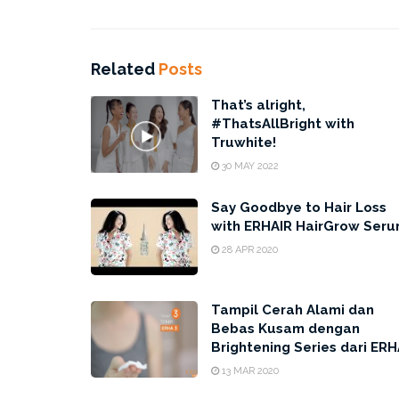
Related
Posts
That’s alright,
#ThatsAllBright with
Truwhite!
30 MAY 2022
Say Goodbye to Hair Loss
with ERHAIR HairGrow Seru
28 APR 2020
Tampil Cerah Alami dan
Bebas Kusam dengan
Brightening Series dari ERH
13 MAR 2020