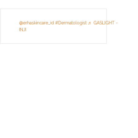
@erhaskincare_id
#Dermatologist
♬ GASLIGHT -
INJI