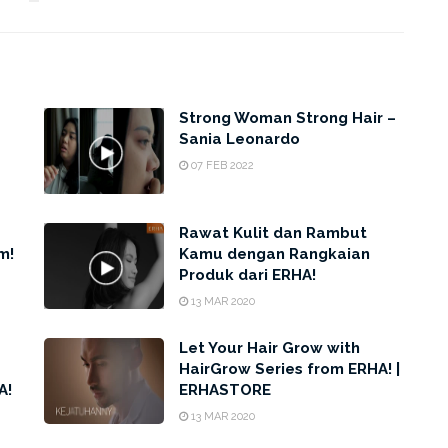
Strong Woman Strong Hair –
Sania Leonardo
07 FEB 2022
Rawat Kulit dan Rambut
m!
Kamu dengan Rangkaian
Produk dari ERHA!
13 MAR 2020
Let Your Hair Grow with
HairGrow Series from ERHA! |
A!
ERHASTORE
13 MAR 2020