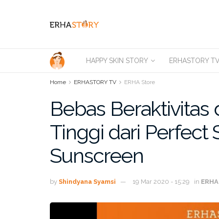
HAPPY SKIN STORY
ERHASTORY T
Home
ERHASTORY TV
ERHA Store
Bebas Beraktivitas
Tinggi dari Perfect 
Sunscreen
by
Shindyana Syamsi
19 Mar 2020 - 15:29
in
ERHA