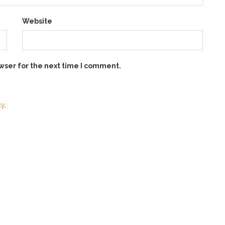
Website
wser for the next time I comment.
cy
.
SKIN STORY
TRAVEL & BEAUTY