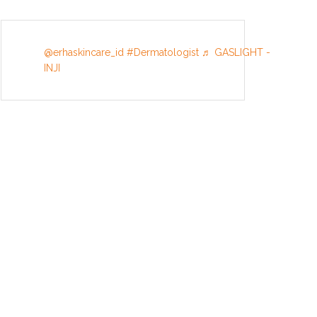
@erhaskincare_id
#Dermatologist
♬ GASLIGHT -
INJI