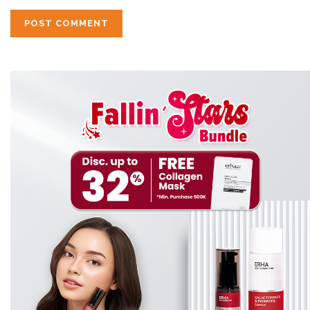
Produk yang pertama yaitu
ERHA Truwhite
Brightening Serum
.
ERHA Truwhite Brightening
Serum
merupakan serum yang diformulasikan khusus
untuk mencerahkan kulit wajah dan menjadikan wajah
tampak lebih cerah dan
glowing
setiap harinya. Serum ini
bisa mencerahkan wajah dan terbukti klinis dapat
menstimulasi produksi kolagen pada kulit wajah.
Kolagen itu sendiri bermanfaat untuk membuat kulit
tampak lebih muda, menyamarkan noda hitam, serta
membuat wajah
glowing
dan ternutrisi.
ERHA Truwhite Brightening Serum
cocok banget
untuk kamu yang punya permasalahan kulit kusam,
ERHA
Friends
. Di dalamnya
terdapat beberapa