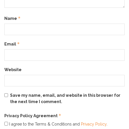
Ini Dia 2 Combo Produk Andalan yang
Bisa Bantu Wujudkan Kulit Wajah
Glowing
*
Kalian!
Name
*
Email
Website
Save my name, email, and website in this browser for
the next time I comment.
*
Privacy Policy Agreement
I agree to the Terms & Conditions and
Privacy Policy
.