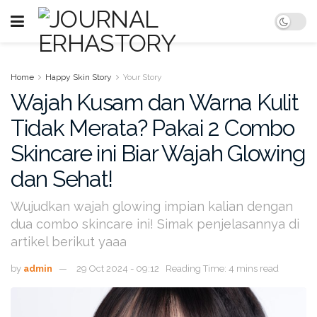
Home
Happy Skin Story
Your Story
Wajah Kusam dan Warna Kulit
Tidak Merata? Pakai 2 Combo
Skincare ini Biar Wajah Glowing
dan Sehat!
Wujudkan wajah glowing impian kalian dengan
dua combo skincare ini! Simak penjelasannya di
artikel berikut yaaa
by
admin
29 Oct 2024 - 09:12
Reading Time: 4 mins read