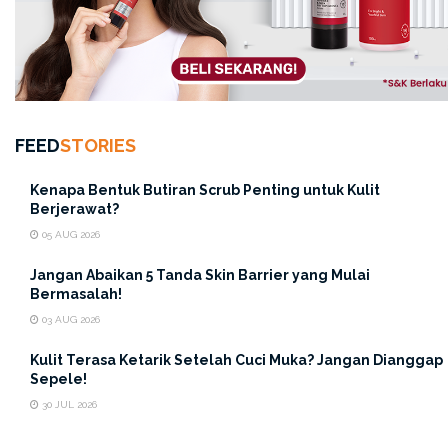
kandungan seperti
Vitamin C
yang bisa bantu
mencerahkan kulit dan menyamarkan flek hitam. Lalu
ada
Peptides
yang berfungsi mencerahkan kulit wajah
dengan
A
ctive Brightening System
, s
elanjutnya ada
Chamomile Extract & Water Lily Flower
yang bekerja
untuk menenangkan kulit sekaligus sebagai Anti-
FEED
STORIES
Inflamasi & Anti Iritasi untuk wajah.
Kenapa Bentuk Butiran Scrub Penting untuk Kulit
Berjerawat?
05 AUG 2026
Jangan Abaikan 5 Tanda Skin Barrier yang Mulai
Bermasalah!
03 AUG 2026
Kulit Terasa Ketarik Setelah Cuci Muka? Jangan Dianggap
Sepele!
30 JUL 2026