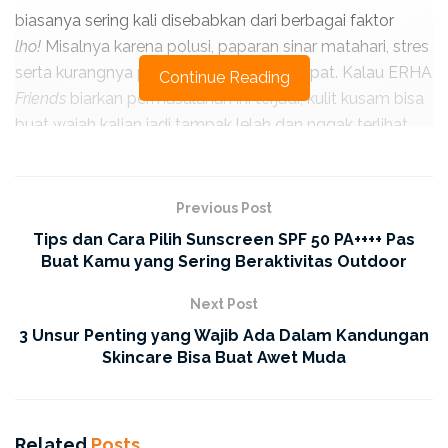
biasanya sering kali disebabkan dari berbagai faktor
lho!
Misalnya karena polusi, paparan sinar matahari, stres
serta kurangnya perawatan kulit yang tepat. Kalau ERHA
Continue Reading
Friends
biarkan permasalahan ini terjadi, kulit kusam bisa
buat wajah kalian jadi tampak lelah dan nggak terlihat
fresh
.
Tapi kalian nggak perlu khawatir, karena ada beberapa
Previous Post
tips
simple
yang bisa kamu lakukan biar kulit wajah kalian
Tips dan Cara Pilih Sunscreen SPF 50 PA++++ Pas
bisa tampak lebih cerah dan sehat. Ini dia hal-hal yang
Buat Kamu yang Sering Beraktivitas Outdoor
perlu kalian perhatikan dan lakukan untuk dapatkan
wajah glowing seperti sedia kala!
Next Post
3 Unsur Penting yang Wajib Ada Dalam Kandungan
1. Rutin Membersihkan Wajah dengan
Skincare Bisa Buat Awet Muda
Face
Wash
yang Tepat
Membersihkan wajah merupakan salah satu langkah
dasar yang sangat penting untuk bisa cegah terjadinya
Related
Posts