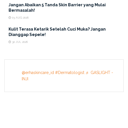
Jangan Abaikan 5 Tanda Skin Barrier yang Mulai
Bermasalah!
03 AUG 2026
Kulit Terasa Ketarik Setelah Cuci Muka? Jangan
Dianggap Sepele!
30 JUL 2026
@erhaskincare_id
#Dermatologist
♬ GASLIGHT -
INJI
INFORMATION
About US
Terms & Conditions