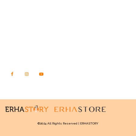
STORY.ERHASTORE.CO.ID
Jl. Raya Kebon Jeruk No. 23, Kec. Kebon Jeruk
Kota Jakarta Barat, DKI Jakarta
Kode Pos 11540
TEMUKAN KAMI DI SINI
©2024 All Rights Reserved | ERHASTORY