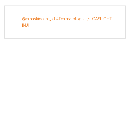
@erhaskincare_id
#Dermatologist
♬ GASLIGHT -
INJI
INFORMATION
About US
Terms & Conditions
Privacy Policy
Contact Us
HAPPY SKIN STORY
What's Inside
Your Story
NEW Products
TRAVEL & BEAUTY