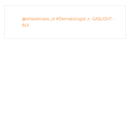
@erhaskincare_id
#Dermatologist
♬ GASLIGHT -
INJI
INFORMATION
About US
Terms & Conditions
Privacy Policy
Contact Us
HAPPY SKIN STORY
What's Inside
Your Story
NEW Products
TRAVEL & BEAUTY