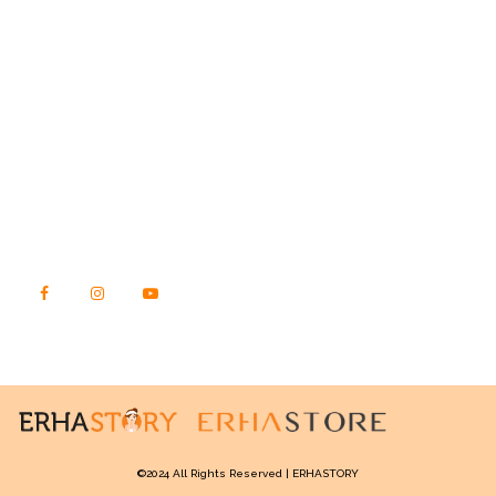
STORY.ERHASTORE.CO.ID
Jl. Raya Kebon Jeruk No. 23, Kec. Kebon Jeruk
Kota Jakarta Barat, DKI Jakarta
Kode Pos 11540
TEMUKAN KAMI DI SINI
©2024 All Rights Reserved | ERHASTORY