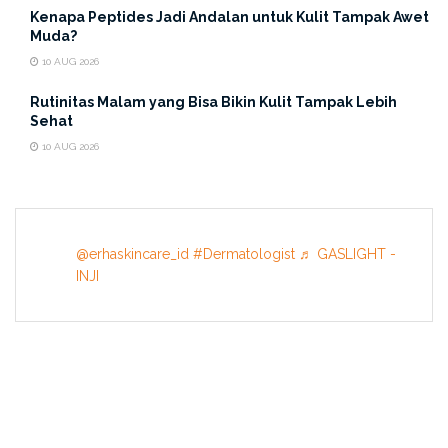
Kenapa Peptides Jadi Andalan untuk Kulit Tampak Awet
Muda?
10 AUG 2026
Rutinitas Malam yang Bisa Bikin Kulit Tampak Lebih
Sehat
10 AUG 2026
@erhaskincare_id
#Dermatologist
♬ GASLIGHT -
INJI
INFORMATION
About US
Terms & Conditions