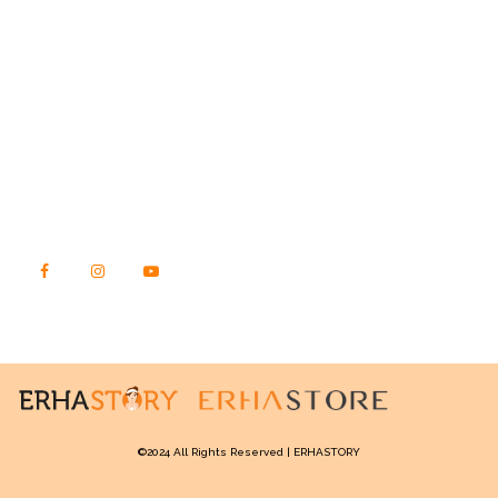
STORY.ERHASTORE.CO.ID
Jl. Raya Kebon Jeruk No. 23, Kec. Kebon Jeruk
Kota Jakarta Barat, DKI Jakarta
Kode Pos 11540
TEMUKAN KAMI DI SINI
©2024 All Rights Reserved | ERHASTORY