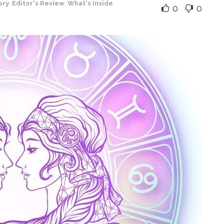
ory
,
Editor's Review
,
What's Inside
0
0