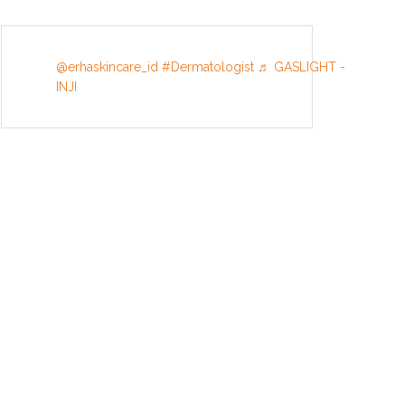
@erhaskincare_id
#Dermatologist
♬ GASLIGHT -
INJI