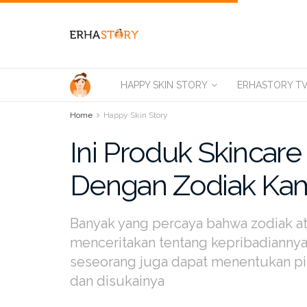
HAPPY SKIN STORY
ERHASTORY T
Home
Happy Skin Story
Ini Produk Skincare
Dengan Zodiak Ka
Banyak yang percaya bahwa zodiak at
menceritakan tentang kepribadiannya.
seseorang juga dapat menentukan pil
dan disukainya