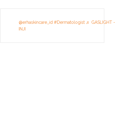
@erhaskincare_id
#Dermatologist
♬ GASLIGHT -
INJI