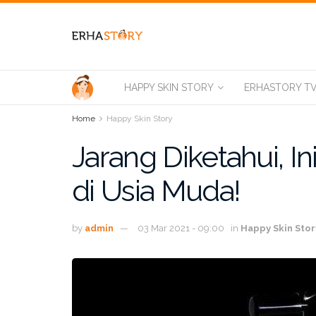
HAPPY SKIN STORY
ERHASTORY T
Home
Happy Skin Story
Jarang Diketahui, 
di Usia Muda!
by
admin
03 Mar 2021 - 09:00
in
Happy Skin Stor