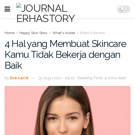
Home
Happy Skin Story
What's Inside
Editor's Review
4 Hal yang Membuat Skincare
Kamu Tidak Bekerja dengan
Baik
by
Eva Larid
31 Aug 2020 - 09:12
Reading Time: 4 mins read