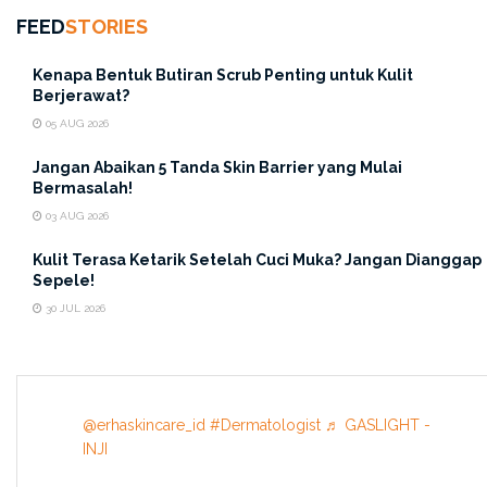
FEED
STORIES
dengan Jenis Kulit Wajah
Kenapa Bentuk Butiran Scrub Penting untuk Kulit
3. Salah Urutan Pemakaian
Berjerawat?
05 AUG 2026
Jangan Abaikan 5 Tanda Skin Barrier yang Mulai
Bermasalah!
03 AUG 2026
Kulit Terasa Ketarik Setelah Cuci Muka? Jangan Dianggap
Sepele!
30 JUL 2026
@erhaskincare_id
#Dermatologist
♬ GASLIGHT -
INJI