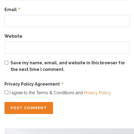
*
Email
Website
Save my name, email, and website in this browser for
the next time I comment.
*
Privacy Policy Agreement
I agree to the Terms & Conditions and
Privacy Policy
.
Produk
skincare
umumnya terbagi menjadi beberapa
bagian waktu pemakaian sesuai dengan waktu pada
aturan atau instruksi yang diberikan oleh produk
tersebut. Misalnya saja seperti krim siang yang
digunakan pada pagi atau siang hari dan krim malam