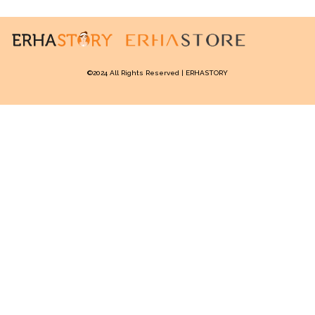
orang yang mudah bosan pada satu
skincare
ketika
merasa
skincare
tersebut tidak memberikan efek
apapun, maka kamu pasti akan mengganti langsung
produk yang sedang kamu gunakan tersebut.
©2024 All Rights Reserved | ERHASTORY
Padahal kalau kamu ingin mendapatkan hasil yang
maksimal maka kamu harus bersabar karena setiap
produk memiliki jangka waktunya masing-masing untuk
memberikan hasil yang maksimal untuk kulitmu. Jadi
sebaiknya jangan menghabiskan uang kamu yang lain
hanya untuk mengganti
skincare
baru kamu beli satu
sampai dua bulan ya,
girls.
Nah, itu dia empat hal yang membuat
skincare
kamu
tidak bekerja dengan baik dan merupakan beberapa
kesalahan yang sering perempuan lakukan tentang
produk
skincare
. Jadi jangan heran jika
produk
skincare
yang kamu beli tidak bekerja dengan