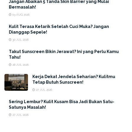
Jangan Abaikan 5 Tanda Skin Barrier yang Mulai
Bermasalah!
03 AUG 2026
Kulit Terasa Ketarik Setelah Cuci Muka? Jangan
Dianggap Sepele!
30 JUL 2026
Takut Sunscreen Bikin Jerawat? Ini yang Perlu Kamu
Tahu!
28 JUL 2026
Umumnya, beberapa produk
skincare
memiliki takaran
Kerja Dekat Jendela Seharian? Kulitmu
tertentu yang biasanya disesuaikan dengan kandungan
Tetap Butuh Sunscreen!
yang dimilikinya. Jadi hal pertama yang harus kamu
27 JUL 2026
lakukan yaitu untuk mengetahui petunjuk penggunaan
Sering Lembur? Kulit Kusam Bisa Jadi Bukan Satu-
sebuah produk dengan benar terlebih dahulu sebelum
Satunya Masalah!
mengaplikasikan
skincare
pada wajahmu. Usahakan
27 JUL 2026
untuk tidak menggunakan produk
skincare
terlalu sedikit
atau terlalu berlebihan, kamu harus menyesuaikannya