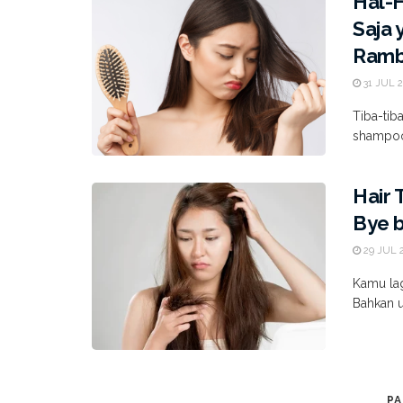
Hal-
Saja 
Ramb
31 JUL 
Tiba-tib
shampoo 
Hair 
Bye b
29 JUL 
Kamu lag
Bahkan ud
PA