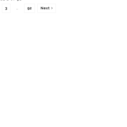
3
…
92
Next
SKIN STORY
TRAVEL & BEAUTY
Travel & Beauty Blogs
s
L TV
outube