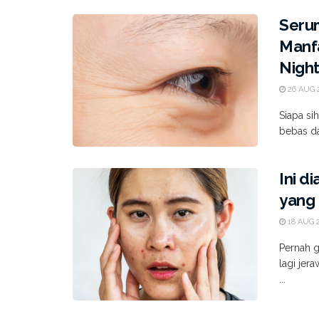
Serum
Manf
Nigh
26 AUG 
Siapa si
bebas da
Ini d
yang
18 AUG 
Pernah g
lagi jera
...