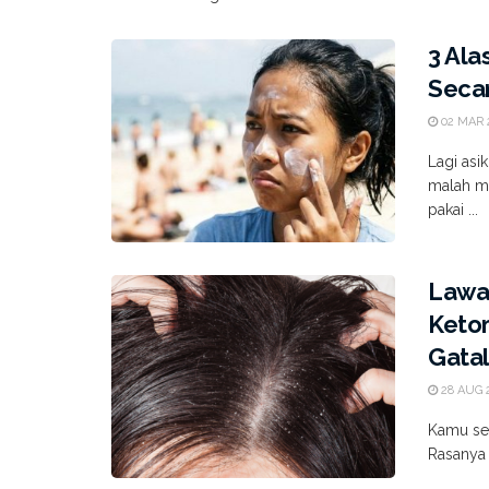
3 Ala
Seca
02 MAR 
Lagi asi
malah me
pakai ...
Lawa
Keto
Gatal
28 AUG 
Kamu se
Rasanya l