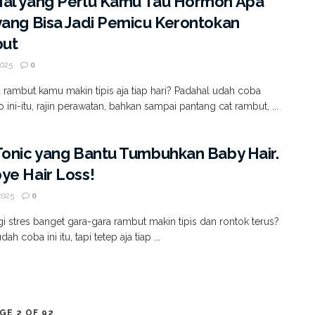
Hal yang Perlu Kamu Tau Hormon Apa
yang Bisa Jadi Pemicu Kerontokan
ut
2025
0
a rambut kamu makin tipis aja tiap hari? Padahal udah coba
ini-itu, rajin perawatan, bahkan sampai pantang cat rambut, ...
Tonic yang Bantu Tumbuhkan Baby Hair.
ye Hair Loss!
2025
0
i stres banget gara-gara rambut makin tipis dan rontok terus?
ah coba ini itu, tapi tetep aja tiap ...
GE 2 OF 92