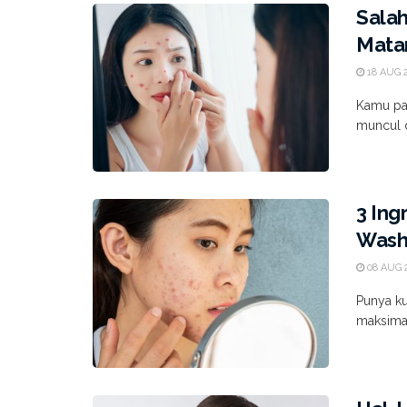
Salah
Matan
18 AUG 
Kamu pa
muncul d
3 Ing
Wash 
08 AUG 
Punya ku
maksimal?