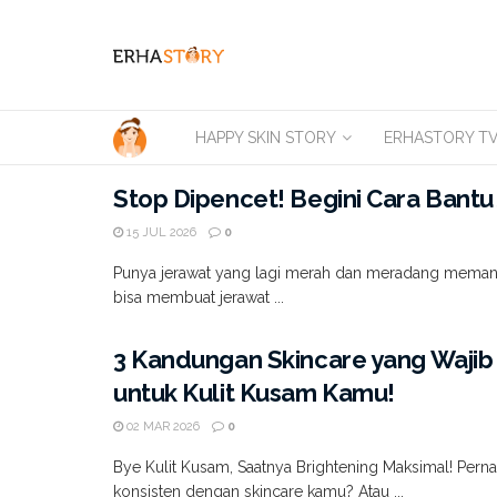
HAPPY SKIN STORY
ERHASTORY T
Stop Dipencet! Begini Cara Bant
15 JUL 2026
0
Punya jerawat yang lagi merah dan meradang memang bi
bisa membuat jerawat ...
3 Kandungan Skincare yang Wajib 
untuk Kulit Kusam Kamu!
02 MAR 2026
0
Bye Kulit Kusam, Saatnya Brightening Maksimal! Pern
konsisten dengan skincare kamu? Atau ...