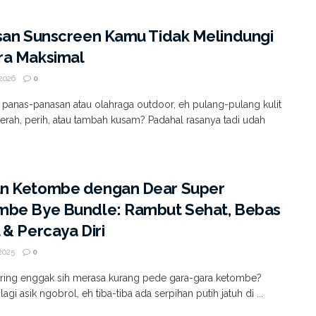
san Sunscreen Kamu Tidak Melindungi
ra Maksimal
2026
0
k panas-panasan atau olahraga outdoor, eh pulang-pulang kulit
rah, perih, atau tambah kusam? Padahal rasanya tadi udah
n Ketombe dengan Dear Super
mbe Bye Bundle: Rambut Sehat, Bebas
 & Percaya Diri
2025
0
ring enggak sih merasa kurang pede gara-gara ketombe?
agi asik ngobrol, eh tiba-tiba ada serpihan putih jatuh di ...