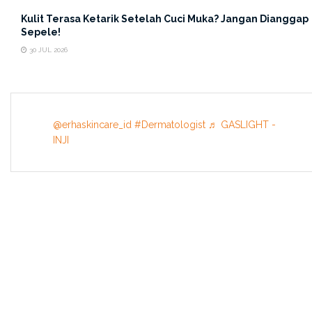
Kulit Terasa Ketarik Setelah Cuci Muka? Jangan Dianggap
Sepele!
30 JUL 2026
@erhaskincare_id
#Dermatologist
♬ GASLIGHT -
INJI
INFORMATION
About US
Terms & Conditions
Privacy Policy
Contact Us