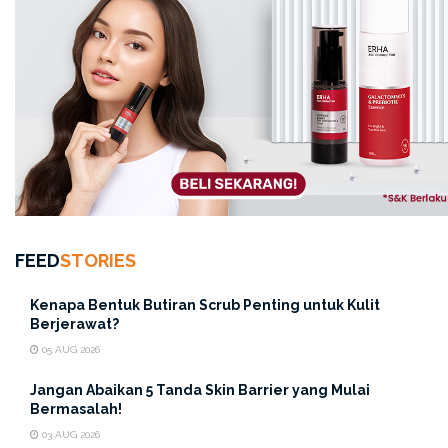
hair scalp
hair scalp care shampoo
hair scalp shampoo
perawatan rambut ketombe
scalp
FEED
STORIES
Kenapa Bentuk Butiran Scrub Penting untuk Kulit
Berjerawat?
05 AUG 2026
Jangan Abaikan 5 Tanda Skin Barrier yang Mulai
Bermasalah!
03 AUG 2026