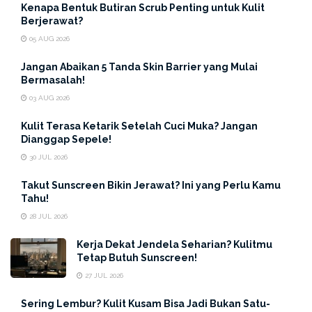
Kenapa Bentuk Butiran Scrub Penting untuk Kulit
Berjerawat?
05 AUG 2026
Jangan Abaikan 5 Tanda Skin Barrier yang Mulai
Bermasalah!
03 AUG 2026
Kulit Terasa Ketarik Setelah Cuci Muka? Jangan
Dianggap Sepele!
30 JUL 2026
Takut Sunscreen Bikin Jerawat? Ini yang Perlu Kamu
Tahu!
Rontoknya sel kulit mati pada kulit membuat kulit
28 JUL 2026
menjadi kering dan menimbulkan ketombe, hal ini
disebabkan oleh bermacam-macam faktor, seperti
Kerja Dekat Jendela Seharian? Kulitmu
Tetap Butuh Sunscreen!
jarang keramas, terlalu sering keramas hingga produk
shampo yang tidak cocok dengan kulit kepala. Selain
27 JUL 2026
kulit kepala yang kering, kondisi kulit iritasi dan berminyak
Sering Lembur? Kulit Kusam Bisa Jadi Bukan Satu-