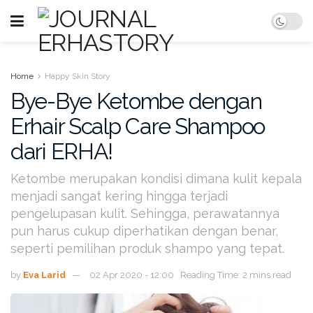
Home
Happy Skin Story
Bye-Bye Ketombe dengan
Erhair Scalp Care Shampoo
dari ERHA!
Ketombe merupakan kondisi dimana kulit kepala
menjadi sangat kering hingga terjadi
pengelupasan kulit. Sehingga, perawatannya
pun harus cukup diperhatikan dengan benar,
seperti pemilihan produk shampo yang tepat.
by
Eva Larid
02 Apr 2020 - 12:00
Reading Time: 2 mins read