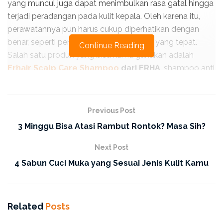
yang muncul juga dapat menimbulkan rasa gatal hingga
terjadi peradangan pada kulit kepala. Oleh karena itu,
perawatannya pun harus cukup diperhatikan dengan
benar, seperti pemilihan produk shampo yang tepat.
Continue Reading
Salah satu produk yang bisa kamu gunakan adalah
Erhair Scalp Care Shampoo
dari ERHA
, shampoo anti
ketombe ini diformulasikan khusus untuk bantu kamu
mengatasi rambut berketombe secara maksimal. Nah,
penasaran dengan produk hair scalp care ini? Yuk, simak
Previous Post
artikel berikut ini!
3 Minggu Bisa Atasi Rambut Rontok? Masa Sih?
Penyebab Ketombe
Next Post
4 Sabun Cuci Muka yang Sesuai Jenis Kulit Kamu
Related
Posts