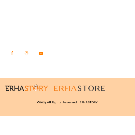
STORY.ERHASTORE.CO.ID
Jl. Raya Kebon Jeruk No. 23, Kec. Kebon Jeruk
Kota Jakarta Barat, DKI Jakarta
Kode Pos 11540
TEMUKAN KAMI DI SINI
©2024 All Rights Reserved | ERHASTORY