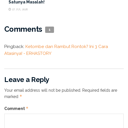
juga merupakan salah satu penyebab terjadinya
Satunya Masalah!
ketombe. Pada kondisi yang satu ini biasanya ditandai
27 JUL 2026
dengan kulit kepala yang merah, berminyak dan tertutupi
oleh sisik putih ataupun kuning, hal ini disebut dengan
Comments
1
Dermatitis Seboroik.
Erhair Scalp Care Shampoo
|
Pingback:
Ketombe dan Rambut Rontok? Ini 3 Cara
Atasinya! - ERHASTORY
Manfaat dan Kandungan
Leave a Reply
Your email address will not be published.
Required fields are
*
marked
*
Comment