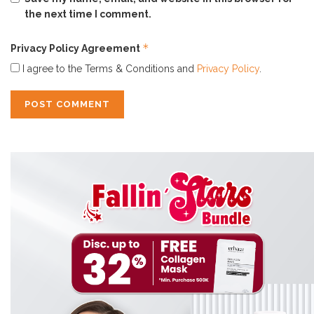
gatal serta mengurangi peradangan pada kulit kepala
the next time I comment.
tanpa menyebabkan rambut menjadi kering setelah
penggunaan.
*
Privacy Policy Agreement
I agree to the Terms & Conditions and
Privacy Policy
.
Cara Penggunaan
Untuk menggunakan produk ini, basahi rambut dan
keluarkan shampo secukupnya. Buat shampo menjadi
berbusa dan gosok perlahan pada rambut dan kulit
kepala yang sudah dibasahi. Diamkan selama 1 menit,
kemudian bilas hingga bersih. Untuk pemakaian yang
lebih efektif, gunakan minimal 3 kali dalam seminggu.
Tertarik ingin mencobanya?
Produk ini dapat dibeli
hanya
di
www.erhastore.co.id
dan jangan lupa untuk
share
pengalaman kamu menggunakan
Erhair Scalp Care
Shampoo
di
ERHASTORY
! 🙂
Tags:
atasi permasalahan rambut ketombe
ERHA