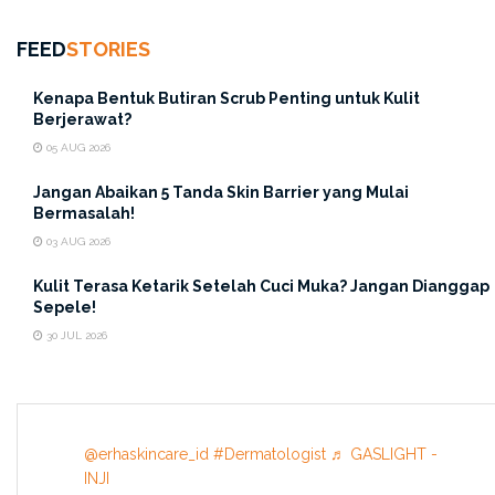
ini dapat membantu kamu untuk menjaga elastisitas kulit
dan menyamarkan kantung mata karena dapat
FEED
STORIES
memberikan hidrasi yang cukup. Di lengkapi dengan
Zinc
Aloy
aplikator yang dapat memberikan sensasi dingin
Kenapa Bentuk Butiran Scrub Penting untuk Kulit
Berjerawat?
pada saat kamu menggunakannya.
05 AUG 2026
Jangan Abaikan 5 Tanda Skin Barrier yang Mulai
Bermasalah!
03 AUG 2026
Kulit Terasa Ketarik Setelah Cuci Muka? Jangan Dianggap
Sepele!
30 JUL 2026
@erhaskincare_id
#Dermatologist
♬ GASLIGHT -
INJI