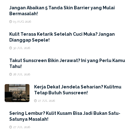
Jangan Abaikan 5 Tanda Skin Barrier yang Mulai
Bermasalah!
03 AUG 2026
Kulit Terasa Ketarik Setelah Cuci Muka? Jangan
Dianggap Sepele!
30 JUL 2026
Takut Sunscreen Bikin Jerawat? Ini yang Perlu Kamu
Tahu!
Idealnya, jam tidur yang diperlukan untuk manusia sekitar
28 JUL 2026
7 sampai 8 jam per harinya. Waktu tidur yang cukup
serta berkualitas bisa membantu kamu untuk mengatasi
Kerja Dekat Jendela Seharian? Kulitmu
Tetap Butuh Sunscreen!
permasalahan mata panda yang terjadi. Jam tidur ini bisa
27 JUL 2026
disesuaikan dengan kesibukan kamu ya, ERHA
Friends
.
Namun usahakan untuk hindari begadang jika tidak ada
Sering Lembur? Kulit Kusam Bisa Jadi Bukan Satu-
kegiatan penting atau khusus yang perlu dilakukan.
Satunya Masalah!
Kualitas tidur yang baik tidak hanya bermanfaat untuk
27 JUL 2026
mengatasi permasalahan pada mata panda namun juga