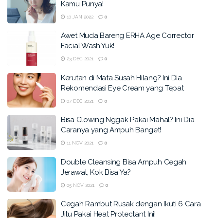
Kamu Punya!
10 JAN 2022
0
Awet Muda Bareng ERHA Age Corrector
Facial Wash Yuk!
23 DEC 2021
0
Kerutan di Mata Susah Hilang? Ini Dia
Rekomendasi Eye Cream yang Tepat
07 DEC 2021
0
Bisa Glowing Nggak Pakai Mahal? Ini Dia
Caranya yang Ampuh Banget!
11 NOV 2021
0
Double Cleansing Bisa Ampuh Cegah
Jerawat, Kok Bisa Ya?
05 NOV 2021
0
Cegah Rambut Rusak dengan Ikuti 6 Cara
Jitu Pakai Heat Protectant Ini!