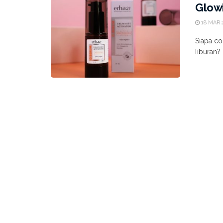
Glowi
18 MAR 
Siapa co
liburan? 